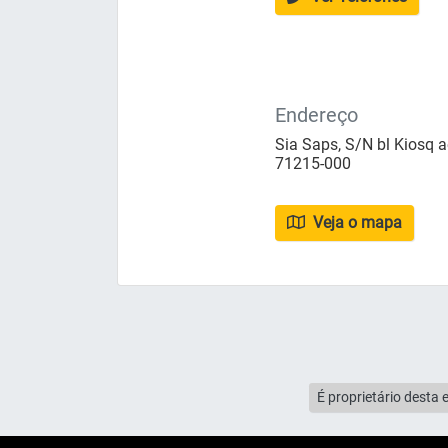
Endereço
Sia Saps, S/N bl Kiosq ae
71215-000
Veja o mapa
É proprietário desta 