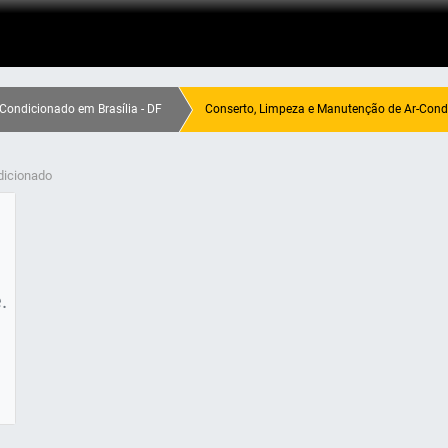
Condicionado em Brasília - DF
Conserto, Limpeza e Manutenção de Ar-Condi
dicionado
.