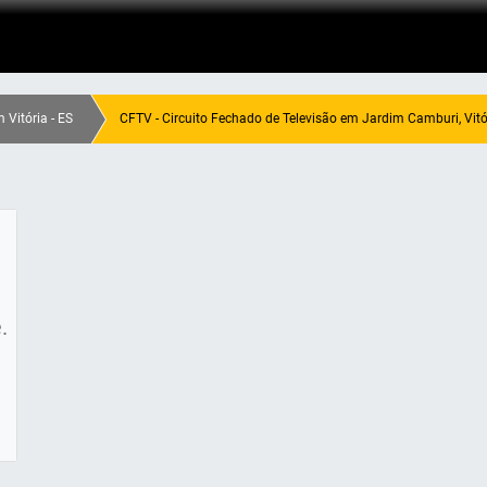
 Vitória - ES
CFTV - Circuito Fechado de Televisão em Jardim Camburi, Vitór
.