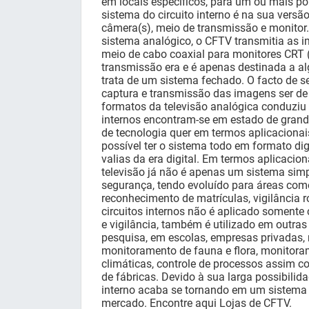
em locais específicos, para um ou mais po
sistema do circuito interno é na sua versã
câmera(s), meio de transmissão e monitor
sistema analógico, o CFTV transmitia as 
meio de cabo coaxial para monitores CRT 
transmissão era e é apenas destinada a a
trata de um sistema fechado. O facto de s
captura e transmissão das imagens ser de
formatos da televisão analógica conduziu à
internos encontram-se em estado de grand
de tecnologia quer em termos aplicacionai
possível ter o sistema todo em formato dig
valias da era digital. Em termos aplicaciona
televisão já não é apenas um sistema sim
segurança, tendo evoluído para áreas com
reconhecimento de matrículas, vigilância ro
circuitos internos não é aplicado soment
e vigilância, também é utilizado em outra
pesquisa, em escolas, empresas privadas, 
monitoramento de fauna e flora, monitora
climáticas, controle de processos assim 
de fábricas. Devido à sua larga possibilidad
interno acaba se tornando em um sistema
mercado. Encontre aqui Lojas de CFTV.