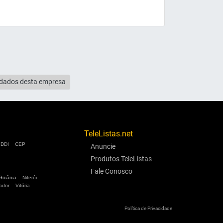
s dados desta empresa
TeleListas.net
DDI
CEP
Anuncie
Produtos TeleListas
Fale Conosco
Goiânia
Niterói
ador
Vitória
Política de Privacidade