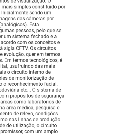
ntos de visualização. O
o mais simples constituido por
. Inicialmente sendo um
imagens das câmeras por
(analógicos). Esta
lgumas pessoas, pelo que se
er um sistema fechado e a
 acordo com os conceitos e
 sigla CFTV. Os circuitos
e evolução, quer em termos
s. Em termos tecnológicos, é
ital, usufruindo das mais
is o circuito interno de
ples de monitorização de
o o reconhecimento facial,
doviária etc... O sistema de
e com propósitos de segurança
s áreas como laboratórios de
na área médica, pesquisa e
mento de relevo, condições
como nas linhas de produção
e de utilização, o circuito
 promissor, com um amplo