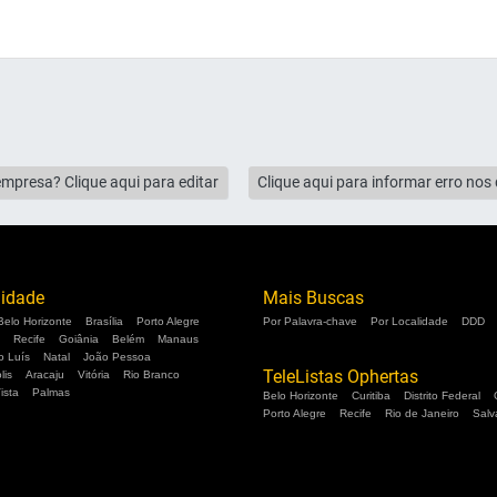
empresa? Clique aqui para editar
Clique aqui para informar erro no
lidade
Mais Buscas
Belo Horizonte
Brasília
Porto Alegre
Por Palavra-chave
Por Localidade
DDD
Recife
Goiânia
Belém
Manaus
o Luís
Natal
João Pessoa
TeleListas Ophertas
lis
Aracaju
Vitória
Rio Branco
ista
Palmas
Belo Horizonte
Curitiba
Distrito Federal
Porto Alegre
Recife
Rio de Janeiro
Salv