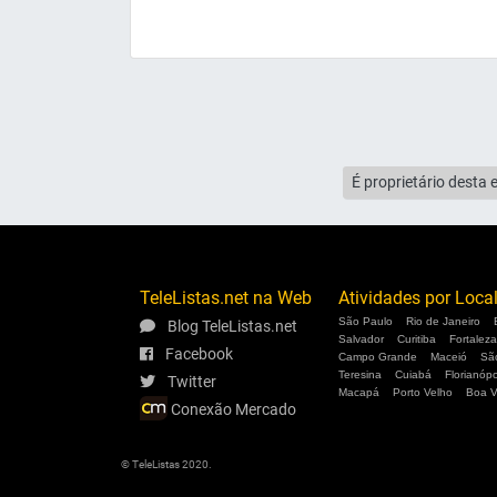
É proprietário desta 
TeleListas.net na Web
Atividades por Loca
São Paulo
Rio de Janeiro
Blog TeleListas.net
Salvador
Curitiba
Fortaleza
Facebook
Campo Grande
Maceió
Sã
Teresina
Cuiabá
Florianópo
Twitter
Macapá
Porto Velho
Boa V
Conexão Mercado
© TeleListas 2020.