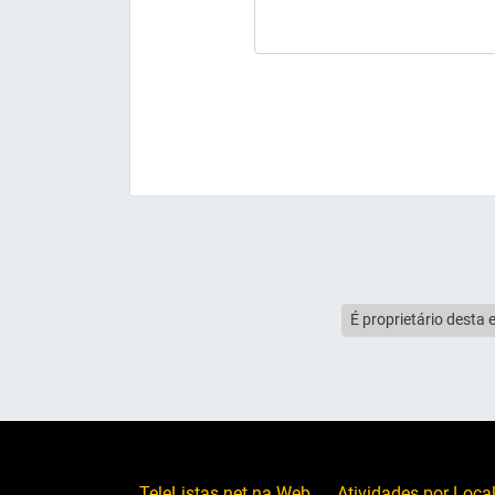
É proprietário desta 
TeleListas.net na Web
Atividades por Loca