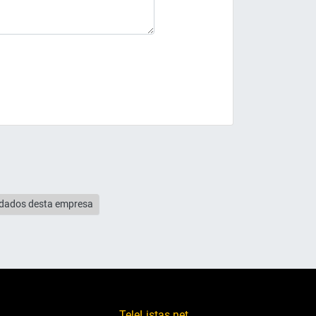
s dados desta empresa
TeleListas.net