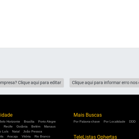
empresa? Clique aqui para editar
Clique aqui para informar erro no
lidade
Mais Buscas
Belo Horizonte
Brasília
Porto Alegre
Por Palavra-chave
Por Localidade
DDD
Recife
Goiânia
Belém
Manaus
o Luís
Natal
João Pessoa
TeleListas Ophertas
lis
Aracaju
Vitória
Rio Branco