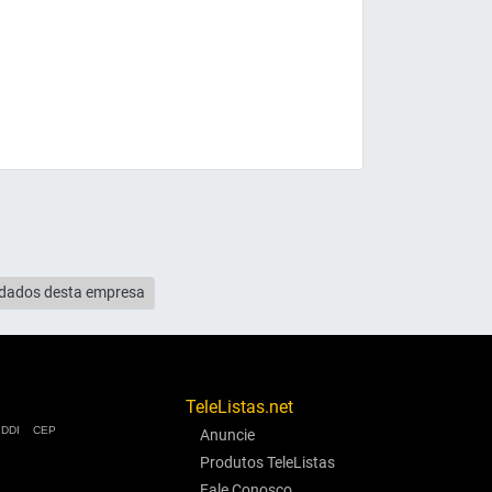
s dados desta empresa
TeleListas.net
DDI
CEP
Anuncie
Produtos TeleListas
Fale Conosco