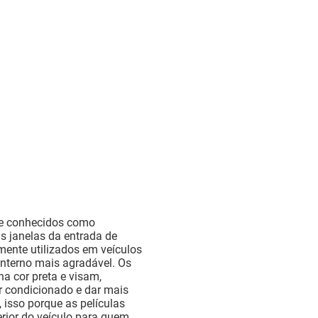
nte conhecidos como
as janelas da entrada de
mente utilizados em veículos
interno mais agradável. Os
a cor preta e visam,
ar condicionado e dar mais
 isso porque as películas
erior do veículo para quem