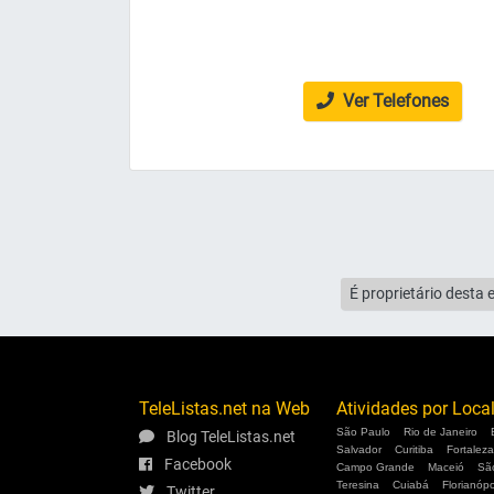
Ver Telefones
É proprietário desta 
TeleListas.net na Web
Atividades por Loca
São Paulo
Rio de Janeiro
Blog TeleListas.net
Salvador
Curitiba
Fortaleza
Facebook
Campo Grande
Maceió
Sã
Teresina
Cuiabá
Florianópo
Twitter