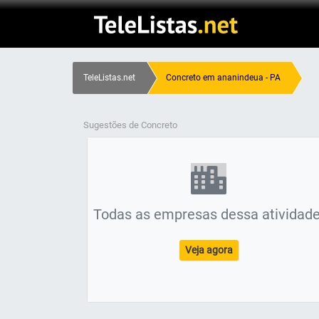
TeleListas.net
Concreto em ananindeua - PA
Sugestões de Concreto
Todas as empresas dessa atividade
Veja agora