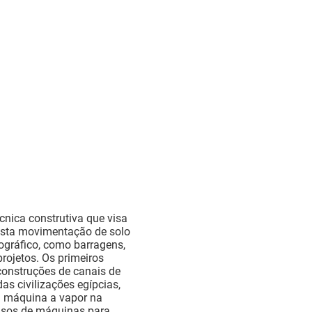
nica construtiva que visa
 esta movimentação de solo
pográfico, como barragens,
projetos. Os primeiros
construções de canais de
das civilizações egípcias,
a máquina a vapor na
s usos de máquinas para