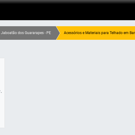
m Jaboatão dos Guararapes - PE
Acessórios e Materiais para Telhado em Ba
.