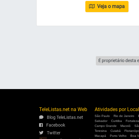
Veja o mapa
É proprietário desta 
TeleListas.net na Web
Atividades por Loca
São Paulo
Rio de Janeiro
Blog TeleListas.net
Salvador
Curitiba
Fortaleza
Facebook
Campo Grande
Maceió
Sã
Teresina
Cuiabá
Florianópo
Twitter
Macapá
Porto Velho
Boa V