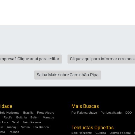
empresa? Clique aqui para editar
Clique aqui para informar erro no
Saiba Mais sobre Caminhão-Pipa
lidade
Mais Buscas
Belo Horizonte
Brasília
Porto Alegre
Por Palavra-chave
Por Localidade
DDD
Recife
Goiânia
Belém
Manaus
o Luís
Natal
João Pessoa
TeleListas Ophertas
lis
Aracaju
Vitória
Rio Branco
ista
Palmas
Belo Horizonte
Curitiba
Distrito Federal