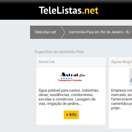
TeleListas.net
Caminhão-Pipa em Rio de Janeiro - RJ
Sugestões de Caminhão-Pipa
Astral Car
Águas Negrão
Água potável para navios, indústrias,
Empresa com
obras, residências, condomínios,
mercado, es
escolas e comércios. Lavagem de
forneciment
vias, irrigação de jardins,...
caminhão-pi
própr...
+ info