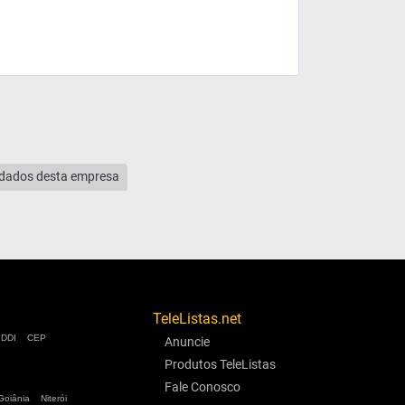
s dados desta empresa
TeleListas.net
DDI
CEP
Anuncie
Produtos TeleListas
Fale Conosco
Goiânia
Niterói