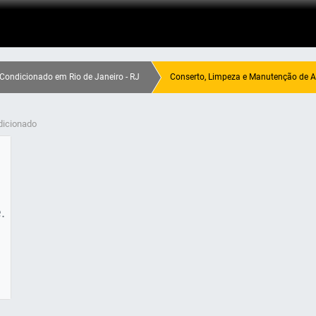
Condicionado em Rio de Janeiro - RJ
Conserto, Limpeza e Manutenção de A
dicionado
.