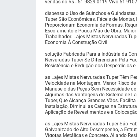
vendas no Rs - 51 9829 0119 Vivo 51 9107
dispensa o Uso de Guinchos e Guindastes.
Tuper São Econômicas, Fáceis de Montar, 
Proporcionam Economia de Formas, Requ
Escoramento e Pouca Mão de Obra. Maior
Trabalhador. Lajes Mistas Nervuradas Tupe
Economia À Construção Civil
solução Fabricada Para a Indústria da Con
Nervuradas Tuper Se Diferenciam Pela Faci
Resistência e Redução dos Desperdícios e
as Lajes Mistas Nervuradas Tuper Têm Pes
Velocidade na Montagem, Menor Risco de 
Manuseio das Peças Sem Necessidade de 
Algumas das Vantagens do Sistema de La
Tuper, Que Alcança Grandes Vãos, Facilit
Instalação, Diminui as Cargas na Estrutur
Aplicação de Revestimentos e a Colocaçã
as Lajes Mistas Nervuradas Tuper São Fab
Galvanizado de Alto Desempenho, a Estrut
Vigotas Metálicas e Concreto, Aliando Resi