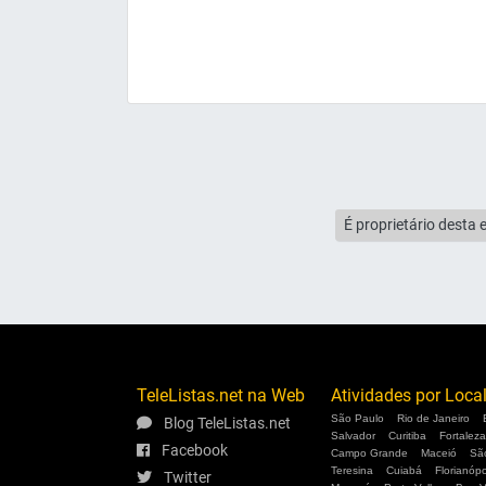
É proprietário desta 
TeleListas.net na Web
Atividades por Loca
São Paulo
Rio de Janeiro
Blog TeleListas.net
Salvador
Curitiba
Fortaleza
Facebook
Campo Grande
Maceió
Sã
Teresina
Cuiabá
Florianópo
Twitter