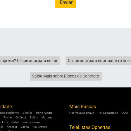
Enviar
empresa? Clique aqui para editar
Clique aqui para informar erro no
Saiba Mais sobre Blocos de Concreto
lidade
Mais Buscas
Belo Horizonte
Brasília
Porto Alegre
Por Palavra-chave
Por Localidade
DDD
Recife
Goiânia
Belém
Manaus
o Luís
Natal
João Pessoa
TeleListas Ophertas
lis
Aracaju
Vitória
Rio Branco