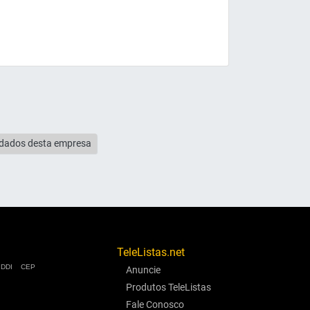
s dados desta empresa
TeleListas.net
DDI
CEP
Anuncie
Produtos TeleListas
Fale Conosco