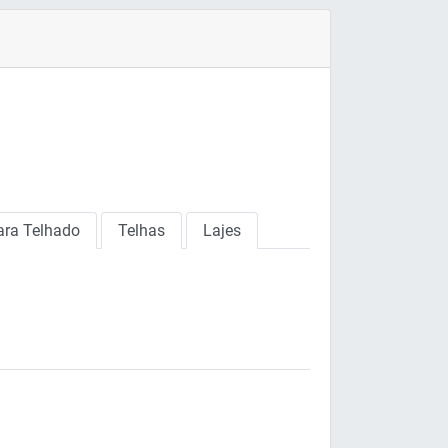
ara Telhado
Telhas
Lajes