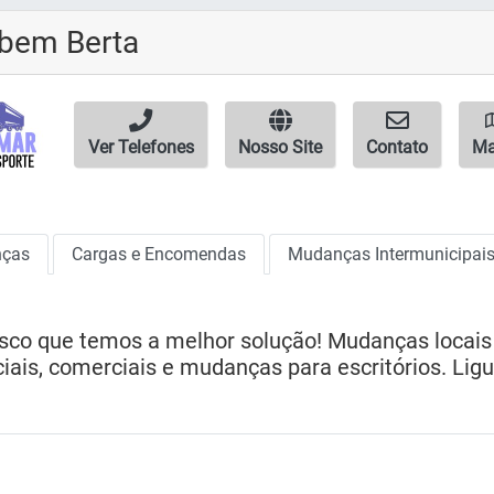
ubem Berta
Ver Telefones
Nosso Site
Contato
M
ças
Cargas e Encomendas
Mudanças Intermunicipais 
sco que temos a melhor solução! Mudanças locais
iais, comerciais e mudanças para escritórios. Lig