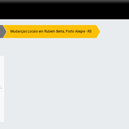
Mudanças Locais em Rubem Berta, Porto Alegre - RS
.