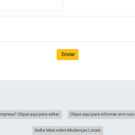
Enviar
empresa? Clique aqui para editar
Clique aqui para informar erro no
Saiba Mais sobre Mudanças Locais