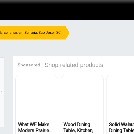
arcenarias em Serraria, São José - SC
.