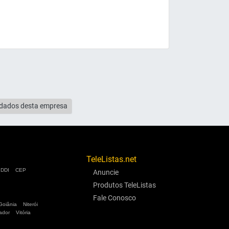
s dados desta empresa
TeleListas.net
DDI
CEP
Anuncie
Produtos TeleListas
Fale Conosco
Goiânia
Niterói
ador
Vitória