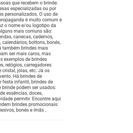
ssoas que recebem o brinde.
esas especializadas ou por
es personalizados. O uso de
 propaganda é muito comum e
raz o nome e/ou logotipo da
 alguns mais comuns são:
endas, canecas, cadernos,
, calendários, bottons, bonés,
 Há também brindes mais
umam ser mais caros, mas
s exemplos de brindes
es, relógios, carregadores
 cristal, jóias, etc. Já os
vento. Há brindes de
festa infantil, brindes de
de brinde podem ser usados:
 de essências, doces,
vidade permitir. Encontre aqui
endem brindes promocionais:
esivos, bonés e ímãs ,