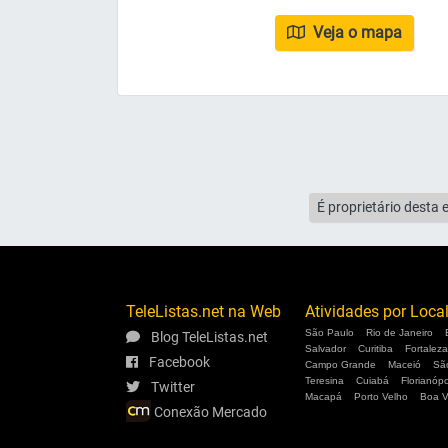
Veja o mapa
É proprietário desta 
TeleListas.net na Web
Atividades por Loca
São Paulo
Rio de Janeiro
Blog TeleListas.net
Salvador
Curitiba
Fortaleza
Facebook
Campo Grande
Maceió
Sã
Teresina
Cuiabá
Florianópo
Twitter
Macapá
Porto Velho
Boa V
Conexão Mercado