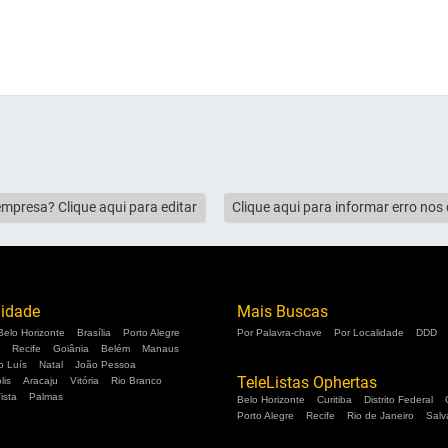
empresa? Clique aqui para editar
Clique aqui para informar erro no
lidade
Mais Buscas
Belo Horizonte
Brasília
Porto Alegre
Por Palavra-chave
Por Localidade
DDD
Recife
Goiânia
Belém
Manaus
o Luís
Natal
João Pessoa
TeleListas Ophertas
lis
Aracaju
Vitória
Rio Branco
ista
Palmas
Belo Horizonte
Curitiba
Distrito Federal
Porto Alegre
Recife
Rio de Janeiro
Salv