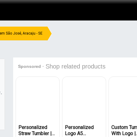
 em São José, Aracaju - SE
.