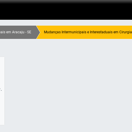
ais em Aracaju - SE
Mudanças Intermunicipais e Interestaduais em Cirurgia,
.