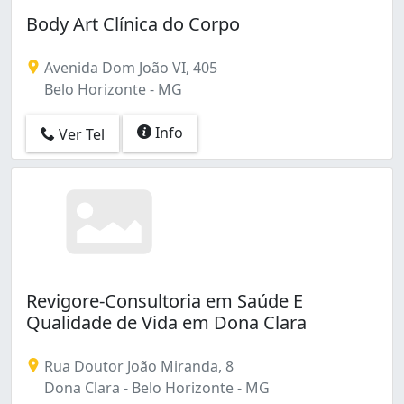
Dona Clara (5)
Body Art Clínica do Corpo
Ermelinda (1)
Esplanada (2)
Estoril (15)
Avenida Dom João VI, 405
Estrela do Oriente (4)
Belo Horizonte - MG
Fernão Dias (2)
Floramar (4)
Info
Ver Tel
Floresta (8)
Funcionários (17)
Gameleira (1)
Glória (8)
Goiânia (1)
Grajaú (3)
Graça (1)
Revigore-Consultoria em Saúde E
Gutierrez (11)
Qualidade de Vida em Dona Clara
Havaí (2)
Heliópolis (2)
Rua Doutor João Miranda, 8
Horto (2)
Dona Clara - Belo Horizonte - MG
Horto Florestal (2)