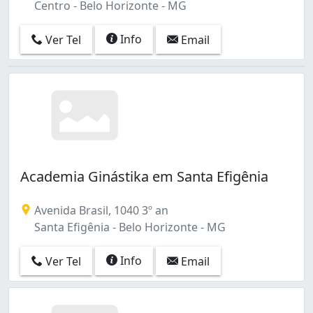
Nova Cachoeirinha (2)
Centro - Belo Horizonte - MG
Nova Floresta (1)
Nova Gameleira (1)
Info
Ver Tel
Email
Nova Granada (2)
Nova Suíssa (8)
Nova Vista (1)
Novo Glória (2)
Olhos D'Água (1)
Ouro Minas (1)
Ouro Preto (11)
Padre Eustáquio (9)
Academia Ginástika em Santa Efigênia
Palmares (2)
Palmeiras (5)
Avenida Brasil, 1040 3º an
Pampulha (4)
Santa Efigênia - Belo Horizonte - MG
Paquetá (5)
Paraíso (1)
Info
Ver Tel
Email
Parque São Pedro (Venda Nova) (3)
Pilar (1)
Pindorama (4)