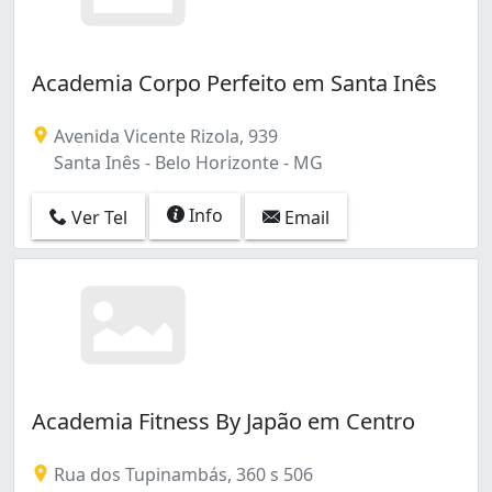
Lagoinha Leblon (venda Nova) (1)
Lajedo (1)
Letícia (6)
Academia Corpo Perfeito em Santa Inês
Liberdade (2)
Lindéia (Barreiro) (2)
Avenida Vicente Rizola, 939
Lourdes (23)
Santa Inês - Belo Horizonte - MG
Luxemburgo (2)
Mangabeiras (1)
Info
Ver Tel
Email
Mantiqueira (2)
Maria Goretti (6)
Maria Helena (3)
Maria Virgínia (1)
Milionários (Barreiro) (2)
Minascaixa (2)
Miramar (Barreiro) (2)
Monsenhor Messias (1)
Academia Fitness By Japão em Centro
Morro das Pedras (1)
Nazaré (1)
Rua dos Tupinambás, 360 s 506