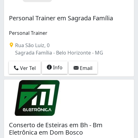
Santa Lúcia (12)
Santa Maria (3)
Personal Trainer em Sagrada Família
Santa Mônica (6)
Santa Rosa (4)
Personal Trainer
Santa Tereza (5)
Santa Terezinha (1)
Rua São Luiz, 0
Santo Agostinho (4)
Sagrada Família - Belo Horizonte - MG
Santo André (4)
Santo Antônio (25)
Info
Ver Tel
Email
Savassi (19)
Serra (14)
Serrano (16)
Silveira (6)
Sion (18)
São Bento (5)
São Bernardo (2)
São Francisco (1)
Conserto de Esteiras em Bh - Bm
São Gabriel (3)
Eletrônica em Dom Bosco