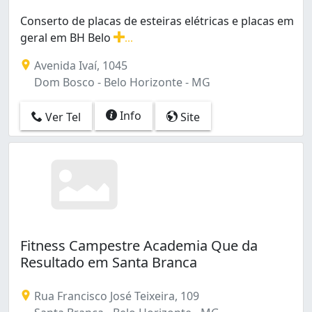
São Geraldo (2)
São José (6)
Conserto de placas de esteiras elétricas e placas em
São João Batista (Venda Nova) (6)
geral em BH Belo
...
São Luiz (3)
Conserto de placas de esteiras elétricas e placas em ge
Avenida Ivaí, 1045
São Paulo (2)
Dom Bosco - Belo Horizonte - MG
São Pedro (6)
São Salvador (3)
Info
Ver Tel
Site
Teixeira Dias (Barreiro) (2)
Tirol (Barreiro) (5)
Tupi A (1)
Tupi B (1)
União (7)
Vale do Jatobá (Barreiro) (3)
Venda Nova (4)
Vila Cloris (1)
Fitness Campestre Academia Que da
Vista Alegre (4)
Resultado em Santa Branca
Vitória (1)
Rua Francisco José Teixeira, 109