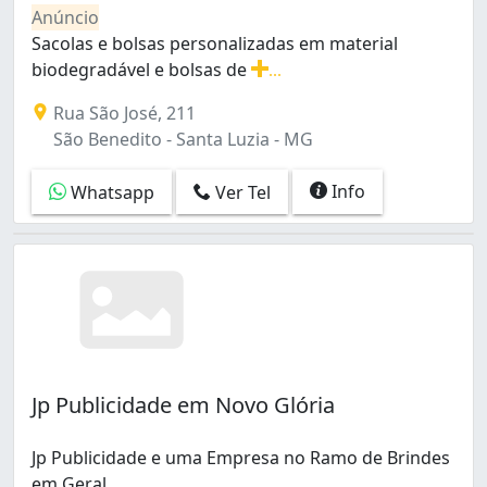
Balas Personalizadas (1)
Calafate (1)
Anúncio
Carlos Prates (2)
Sacolas e bolsas personalizadas em material
Carmo (1)
biodegradável e bolsas de
...
Centro (10)
Sacolas e bolsas personalizadas em material biodegrad
Rua São José, 211
Cidade Jardim (1)
São Benedito - Santa Luzia - MG
Cidade Nova (1)
Colégio Batista (2)
Info
Whatsapp
Ver Tel
Concórdia (1)
Copacabana (2)
Coração Eucarístico (1)
Céu Azul (1)
Dona Clara (1)
Fernão Dias (1)
Floresta (3)
Gameleira (2)
Jp Publicidade em Novo Glória
Goiânia (2)
Gutierrez (3)
Havaí (3)
Jp Publicidade e uma Empresa no Ramo de Brindes
Indaiá (1)
em Geral.