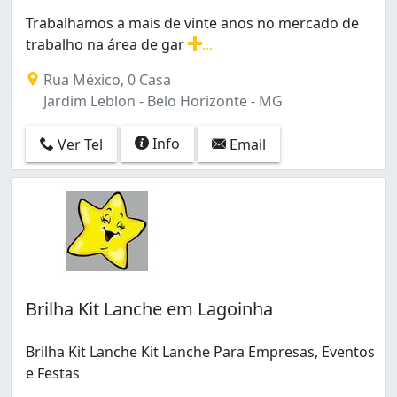
Buritis (3)
Trabalhamos a mais de vinte anos no mercado de
Cachoeirinha (1)
trabalho na área de gar
...
Caiçara-Adelaide (1)
Trabalhamos a mais de vinte anos no mercado de traba
Caiçaras (4)
Rua México, 0 Casa
Camargos (1)
Jardim Leblon - Belo Horizonte - MG
Candelária (1)
Cardoso (Barreiro) (1)
Info
Ver Tel
Email
Carlos Prates (5)
Carmo (2)
Castelo (5)
Centro (5)
Cidade Nova (1)
Cinquentenário (1)
Colégio Batista (1)
Brilha Kit Lanche em Lagoinha
Concórdia (2)
Conjunto Taquaril (1)
Copacabana (2)
Brilha Kit Lanche Kit Lanche Para Empresas, Eventos
Cruzeiro (1)
e Festas
Céu Azul (2)