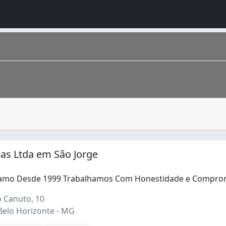
l que servem para transportar entulho e lixo. Além disso,
apital do estado de Minas Gerais . Cercada pela Serra do C
as Ltda em São Jorge
amo Desde 1999 Trabalhamos Com Honestidade e Compro
 Canuto, 10
Belo Horizonte - MG