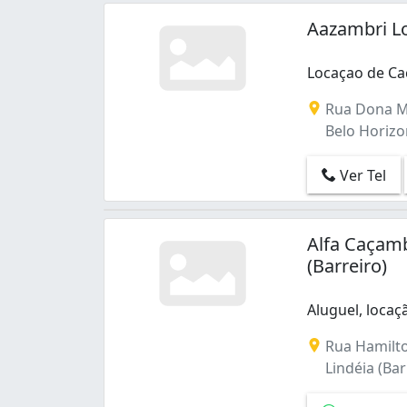
Aazambri L
Locaçao de Ca
Rua Dona Ma
Belo Horizo
Ver Tel
Alfa Caçamb
(Barreiro)
Aluguel, loca
Aluguel, locaç
Rua Hamilto
Lindéia (Bar