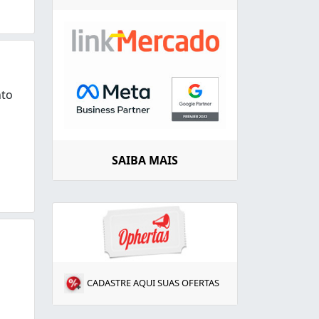
nto
e locação de caçambas para a coleta de entulho ¿ resíduos 
SAIBA MAIS
CADASTRE AQUI SUAS OFERTAS