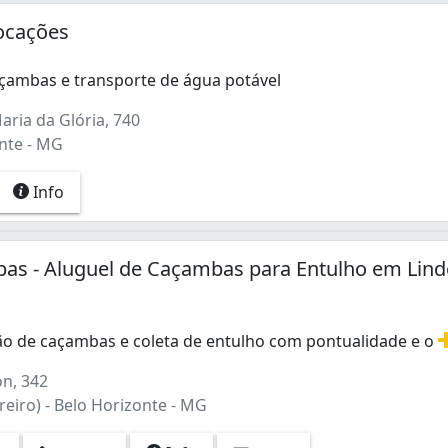
ocações
çambas e transporte de água potável
ria da Glória, 740
nte - MG
Info
as - Aluguel de Caçambas para Entulho em Lind
ção de caçambas e coleta de entulho com pontualidade e o
ão de caçambas e coleta de entulho com pontualidade e o m
n, 342
reiro) - Belo Horizonte - MG