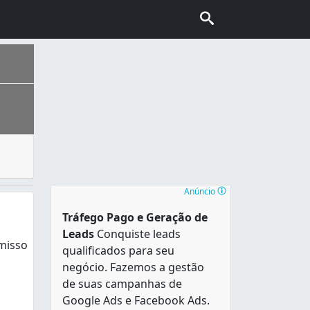
 resíduos e restos de obras e construções também são tra
urral , que lhe serve de moldura natural e referência hist
Anúncio
Tráfego Pago e Geração de
Leads
Conquiste leads
misso
qualificados para seu
negócio. Fazemos a gestão
de suas campanhas de
Google Ads e Facebook Ads.