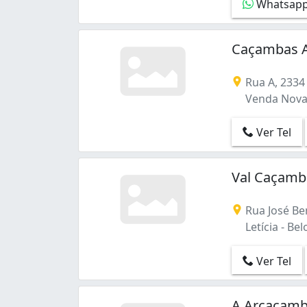
Whatsap
Caçambas 
Rua A, 2334
Venda Nova 
Ver Tel
Val Caçamba
Rua José Ben
Letícia - Be
Ver Tel
A Arcaçamb