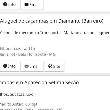
Info
Email
Aluguel de caçambas em Diamante (Barreiro)
0 anos de mercado a Transportes Mariano atua no segme
 anos de mercado a Transportes Mariano atua no segmento d
ilbert Teixeira, 115
arreiro) - Belo Horizonte - MG
Info
Email
Site
çambas em Aparecida Sétima Seção
lhos, Sucatas, Lixo
edito Antão, 60 loja
étima Seção - Belo Horizonte - MG