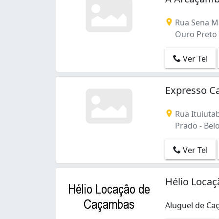
Rua Sena Ma
Ouro Preto 
Ver Tel
Expresso C
Rua Ituiutab
Prado - Bel
Ver Tel
Hélio Loca
Aluguel de Caç
Aluguel de Caç