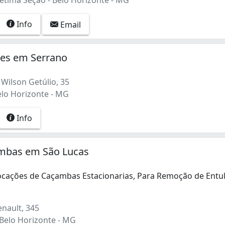
Info
Email
ões em Serrano
Wilson Getúlio, 35
elo Horizonte - MG
Info
mbas em São Lucas
cações de Caçambas Estacionarias, Para Remoção de Entu
cações de Caçambas Estacionarias, Para Remoção de Entulho
nault, 345
 Belo Horizonte - MG