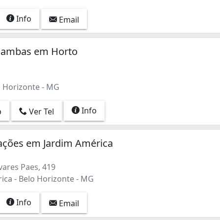
Info
Email
çambas em Horto
o Horizonte - MG
Info
p
Ver Tel
cações em Jardim América
vares Paes, 419
ica - Belo Horizonte - MG
Info
Email