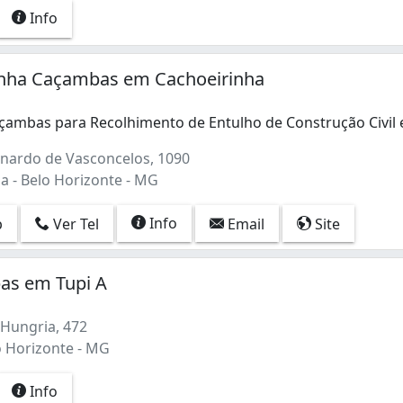
Info
inha Caçambas em Cachoeirinha
çambas para Recolhimento de Entulho de Construção Civil
çambas para Recolhimento de Entulho de Construção Civil 
nardo de Vasconcelos, 1090
a - Belo Horizonte - MG
Info
p
Ver Tel
Email
Site
as em Tupi A
Hungria, 472
o Horizonte - MG
Info