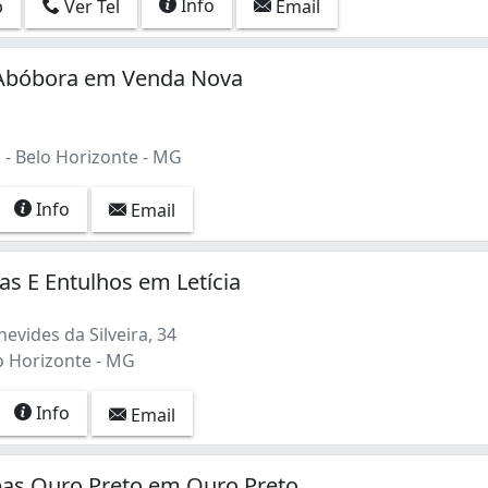
Info
p
Ver Tel
Email
Abóbora em Venda Nova
- Belo Horizonte - MG
Info
Email
s E Entulhos em Letícia
evides da Silveira, 34
lo Horizonte - MG
Info
Email
as Ouro Preto em Ouro Preto