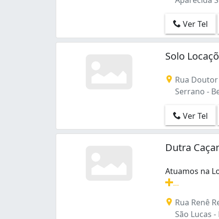
Nova Suíssa (1)
Olhos D'Água (1)
Ver Tel
Ouro Preto (2)
Padre Eustáquio (1)
Solo Locaç
Pindorama (1)
Planalto (2)
Pompéia (2)
Rua Doutor 
Prado (1)
Serrano - B
Renascença (1)
Sagrada Família (1)
Ver Tel
Salgado Filho (1)
Santa Efigênia (1)
Dutra Caça
Santa Inês (1)
Serrano (1)
Atuamos na Lo
São Gabriel (1)
...
São Jorge (2)
Atuamos na Lo
São Lucas (2)
Rua Renê Re
Tirol (Barreiro) (1)
São Lucas -