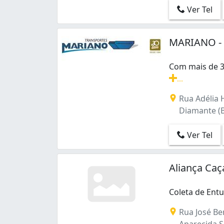
Conjunto Paulo VI (1)
Ver Tel
Céu Azul (1)
Diamante (Barreiro) (1)
MARIANO - 
Dom Silvério (1)
Ermelinda (1)
Esplanada (1)
Com mais de 3
Fernão Dias (1)
...
Floramar (1)
Com mais de 30
Rua Adélia H
Horto (1)
Diamante (B
Itatiaia (3)
Jardim América (2)
Ver Tel
João Pinheiro (1)
Letícia (1)
Lindéia (Barreiro) (2)
Aliança Ca
Milionários (Barreiro) (1)
Minascaixa (1)
Coleta de Entu
Monsenhor Messias (1)
Morro das Pedras (1)
Rua José Ben
Nova Granada (2)
Aparecida S