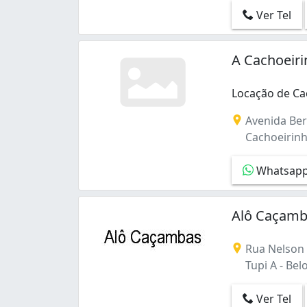
Ver Tel
A Cachoeir
Locação de Ca
Locação de Ca
Avenida Ber
Cachoeirinh
Whatsap
Alô Caçamb
Rua Nelson 
Tupi A - Bel
Ver Tel