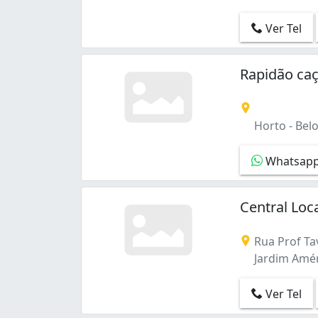
Tupi A (2)
Venda Nova (1)
Ver Tel
Vila Cloris (1)
Vista do Sol (1)
Rapidão ca
Horto - Bel
Whatsap
Central Lo
Rua Prof Ta
Jardim Amér
Ver Tel