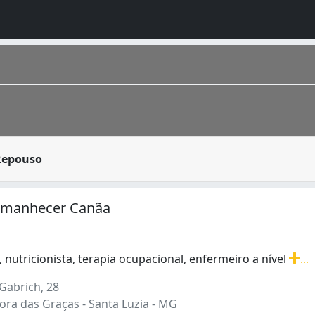
uidados especiais. Muitos deles não tem como ficar direta
 Repouso
apital do estado de Minas Gerais . Cercada pela Serra do C
 Amanhecer Canãa
, nutricionista, terapia ocupacional, enfermeiro a nível
...
 nutricionista, terapia ocupacional, enfermeiro a nível super
Gabrich, 28
ra das Graças - Santa Luzia - MG