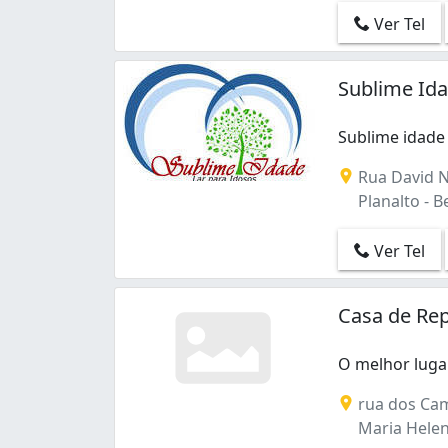
Ver Tel
Sublime Ida
Sublime idade
Sublime idade 
Rua David N
Planalto - B
Ver Tel
Casa de Rep
O melhor lugar
O melhor lugar
rua dos Cam
Maria Helen