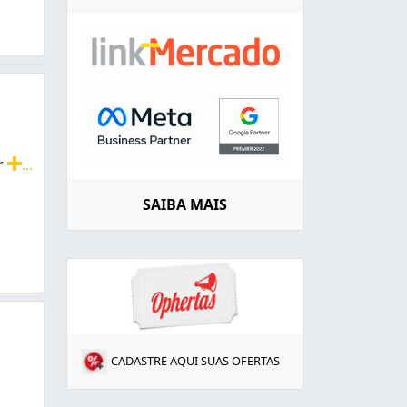
or
...
rizonte para quem busca viver bem na melhor idade da vi
SAIBA MAIS
CADASTRE AQUI SUAS OFERTAS