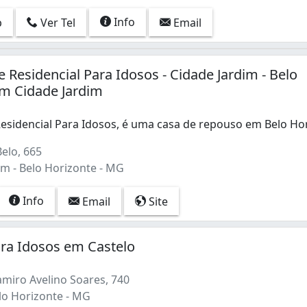
Info
p
Ver Tel
Email
 Residencial Para Idosos - Cidade Jardim - Belo
em Cidade Jardim
esidencial Para Idosos, é uma casa de repouso em Belo H
esidencial Para Idosos, é uma casa de repouso em Belo Ho
elo, 665
im - Belo Horizonte - MG
Info
Email
Site
ra Idosos em Castelo
amiro Avelino Soares, 740
lo Horizonte - MG