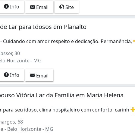
Info
Email
Site
de Lar para Idosos em Planalto
 - Cuidando com amor respeito e dedicação. Permanência,
- Cuidando com amor respeito e dedicação. Permanência, t
asser, 30
elo Horizonte - MG
Info
Email
ouso Vitória Lar da Família em Maria Helena
 para seu idoso, clima hospitaleiro com conforto, carinh
 para seu idoso, clima hospitaleiro com conforto, carinh
argos, 68
a - Belo Horizonte - MG