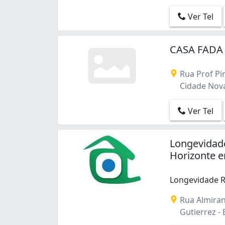
Santa Amélia (2)
Ver Tel
Santa Efigênia (1)
Santa Rosa (1)
Santa Tereza (1)
CASA FADA -
Santo André (1)
Santo Antônio (1)
Rua Prof Pi
Serra (2)
Cidade Nova
Sion (2)
São Lucas (1)
Ver Tel
São Luiz (9)
Longevidade
Horizonte e
Longevidade R
Longevidade R
Rua Almiran
Gutierrez - 