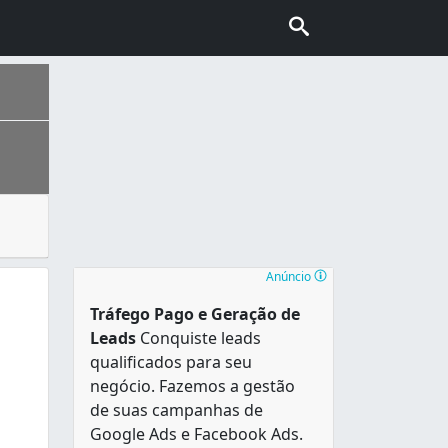
mente sob os cuidados da família, pelos mais variados moti
urral , que lhe serve de moldura natural e referência hist
Anúncio
Tráfego Pago e Geração de
Leads
Conquiste leads
qualificados para seu
negócio. Fazemos a gestão
ior.
de suas campanhas de
Google Ads e Facebook Ads.