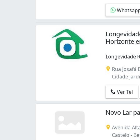
Castelo (1)
Whatsap
Centro (2)
Cidade Jardim (6)
Cidade Nova (2)
Longevidade
Copacabana (2)
Horizonte 
Céu Azul (1)
Dona Clara (1)
Gutierrez (2)
Longevidade R
Itapoã (1)
Longevidade R
Rua Josafá B
Jardim Atlântico (1)
Cidade Jard
Jardim Leblon (2)
Jardim Vitória (1)
Ver Tel
Maria Helena (1)
Minaslândia (P Maio) (1)
Nova Cachoeirinha (1)
Novo Lar pa
Ouro Preto (1)
Pampulha (1)
Avenida Alt
Planalto (3)
Castelo - Be
Prado (2)