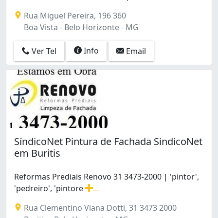
Mantiqueira (2)
Renovo Reformas 31 3473-2000 | 3357-1961 | www.reno
Milionários (Barreiro) (1)
Rua Miguel Pereira, 196 360
Minas Brasil (1)
Boa Vista - Belo Horizonte - MG
Nova Suíssa (2)
Novo das Indústrias (Barreiro) (1)
Info
Ver Tel
Email
Olhos D'Água (2)
Ouro Preto (4)
Padre Eustáquio (3)
Palmares (1)
Paraíso (1)
Piratininga (Venda Nova) (1)
Planalto (3)
SíndicoNet Pintura de Fachada SindicoNet
Prado (1)
em Buritis
Providência (1)
Santa Amélia (7)
Santa Efigênia (4)
Reformas Prediais Renovo 31 3473-2000 | 'pintor',
Santa Inês (1)
'pedreiro', 'pintore
...
Reformas Prediais Renovo 31 3473-2000 | 'pintor', 'ped
Santa Lúcia (3)
Rua Clementino Viana Dotti, 31 3473 2000
Santa Tereza (2)