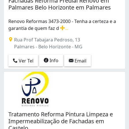
Fachadas Reforma Predial Renovo em
Caiçara-Adelaide (1)
Palmares Belo Horizonte em Palmares
Caiçaras (1)
Calafate (1)
Renovo Reformas 3473-2000 - Tenha a certeza e a
Camargos (2)
garantia de quem faz d
...
Candelária (1)
Renovo Reformas 3473-2000 - Tenha a certeza e a gara
Cardoso (Barreiro) (1)
Rua Prof Tabajara Pedroso, 13
Carmo (1)
Palmares - Belo Horizonte - MG
Castelo (4)
Centro (6)
Info
Ver Tel
Email
Cidade Jardim (2)
Cidade Nova (2)
Colégio Batista (1)
Concórdia (1)
Conjunto Paulo VI (1)
Conjunto Taquaril (1)
Coração Eucarístico (1)
Tratamento Reforma Pintura Limpeza e
Céu Azul (2)
Impermeabilização de Fachadas em
Dom Bosco (1)
Castelo
Dona Clara (1)