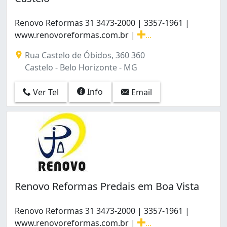
Estoril (6)
Fernão Dias (1)
Renovo Reformas 31 3473-2000 | 3357-1961 |
Floramar (1)
www.renovoreformas.com.br |
...
Floresta (2)
Renovo Reformas 31 3473-2000 | 3357-1961 | www.renovo
Rua Castelo de Óbidos, 360 360
Flávio Marques Lisboa (Barreiro) (1)
Castelo - Belo Horizonte - MG
Funcionários (8)
Glória (1)
Info
Ver Tel
Email
Goiânia (1)
Gutierrez (2)
Ipiranga (1)
Jardim Atlântico (2)
Jardim Leblon (1)
Lagoinha (1)
Lajedo (1)
Liberdade (1)
Renovo Reformas Predais em Boa Vista
Lourdes (6)
Manacás (1)
Renovo Reformas 31 3473-2000 | 3357-1961 |
Mangueiras (Barreiro) (1)
www.renovoreformas.com.br |
...