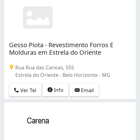
Planalto (1)
Sagrada Família (1)
Santa Efigênia (1)
Santa Inês (1)
Santa Lúcia (2)
Santa Mônica (2)
Gesso Piota - Revestimento Forros E
Santa Terezinha (1)
Molduras em Estrela do Oriente
Santo André (2)
São Cristóvão (2)
Rua Rua das Canoas, 555
São Francisco (1)
Estrela do Oriente - Belo Horizonte - MG
São Tomáz (1)
Taquaril (1)
Info
Ver Tel
Email
Tupi A (1)
Tupi B (1)
União (1)