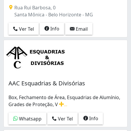
Dona Clara (1)
Rua Rui Barbosa, 0
Estrela do Oriente (1)
Santa Mônica - Belo Horizonte - MG
Floramar (1)
Floresta (1)
Info
Ver Tel
Email
Funcionários (1)
Glória (4)
Goiânia (3)
Guarani (1)
Jaqueline (1)
Jardim Vitória (1)
Letícia (1)
Liberdade (1)
AAC Esquadrias & Divisórias
Lindéia (Barreiro) (1)
Maria Goretti (1)
Box, Fechamento de Área, Esquadrias de Alumínio,
Minascaixa (1)
Grades de Proteção, V
...
Ouro Preto (2)
Box, Fechamento de Área, Esquadrias de Alumínio, Grad
Padre Eustáquio (3)
Info
Whatsapp
Ver Tel
Palmeiras (1)
Paraíso (2)