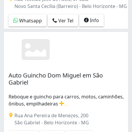
Lourdes (1)
Novo Santa Cecília (Barreiro) - Belo Horizonte - MG
Mangabeiras (1)
Maria Virgínia (1)
Info
Whatsapp
Ver Tel
Milionários (Barreiro) (2)
Mineirão (2)
Nova Cachoeirinha (1)
Nova Cintra (1)
Novo Santa Cecília (Barreiro) (1)
Padre Eustáquio (1)
Parque São Pedro (Venda Nova) (4)
Auto Guincho Dom Miguel em São
Piratininga (Venda Nova) (1)
Gabriel
Planalto (1)
Prado (1)
Reboque e guincho para carros, motos, caminhões,
Sagrada Família (1)
ônibus, empilhadeiras
...
Santa Cruz (1)
Reboque e guincho para carros, motos, caminhões, ônib
Santa Helena (Barreiro) (1)
Rua Ana Pereira de Menezes, 200
Santa Inês (2)
São Gabriel - Belo Horizonte - MG
Santa Rosa (1)