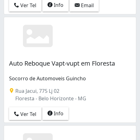
Santa Tereza (1)
Info
Ver Tel
Email
São Francisco (1)
São Gabriel (2)
São João Batista (Venda Nova) (1)
São Pedro (1)
Tirol (Barreiro) (1)
Tupi B (1)
Venda Nova (3)
Auto Reboque Vapt-vupt em Floresta
Socorro de Automoveis Guincho
Rua Jacui, 775 Lj 02
Floresta - Belo Horizonte - MG
Info
Ver Tel