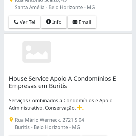
Santa Tereza (3)
Santa Amélia - Belo Horizonte - MG
Santa Terezinha (1)
Santo Agostinho (1)
Info
Ver Tel
Email
Santo André (10)
Santo Antônio (6)
Saudade (1)
Savassi (5)
Serra (20)
Serrano (4)
Sion (2)
Suzana (3)
House Service Apoio A Condomínios E
São Bento (1)
Empresas em Buritis
São Bernardo (2)
São Francisco (3)
Serviços Combinados a Condomínios e Apoio
São Gabriel (1)
Administrativo. Conservação,
...
São Geraldo (1)
Serviços Combinados a Condomínios e Apoio Administr
São José (3)
Rua Mário Werneck, 2721 S 04
São João Batista (Venda Nova) (16)
Buritis - Belo Horizonte - MG
São Lucas (1)