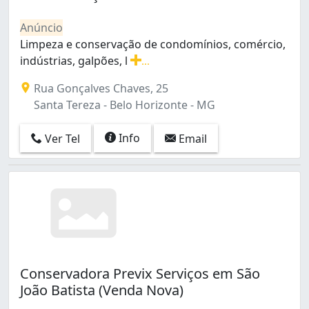
Barreiro (1)
Barro Preto (15)
Anúncio
Barroca (3)
Limpeza e conservação de condomínios, comércio,
Belvedere (1)
indústrias, galpões, l
...
Betânia (3)
Limpeza e conservação de condomínios, comércio, indús
Rua Gonçalves Chaves, 25
Boa Vista (4)
Santa Tereza - Belo Horizonte - MG
Bonfim (4)
Buritis (4)
Info
Ver Tel
Email
CDI Jatobá (Barreiro) (1)
Cachoeirinha (4)
Caiçara-Adelaide (7)
Caiçaras (11)
Calafate (3)
Califórnia (15)
Camargos (3)
Candelária (1)
Conservadora Previx Serviços em São
Carlos Prates (10)
João Batista (Venda Nova)
Carmo (1)
Castanheira (Barreiro) (2)