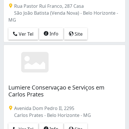
Castelo (12)
Rua Pastor Rui Franco, 287 Casa
Centro (46)
São João Batista (Venda Nova) - Belo Horizonte -
Cidade Jardim (2)
MG
Cidade Nova (3)
Colégio Batista (5)
Info
Ver Tel
Site
Concórdia (1)
Confisco (2)
Conjunto Jardim Filadélfia (1)
Coqueiros (16)
Coração Eucarístico (1)
Coração de Jesus (1)
Cruzeiro (2)
Lumiere Conservaçao e Serviços em
Céu Azul (13)
Carlos Prates
Diamante (Barreiro) (3)
Dom Bosco (1)
Avenida Dom Pedro II, 2295
Dom Cabral (2)
Carlos Prates - Belo Horizonte - MG
Esplanada (1)
Estoril (3)
Info