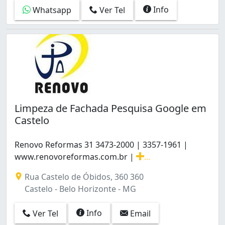
São Luiz (3)
Info
Whatsapp
Ver Tel
São Pedro (4)
São Salvador (1)
Tirol (Barreiro) (4)
Universitário (1)
União (6)
Venda Nova (3)
Vera Cruz (1)
Vila Barragem Santa Lúcia (1)
Limpeza de Fachada Pesquisa Google em
Vila Cloris (4)
Castelo
Vila Pinho Vale do Jatobá (Barreiro) (1)
Vista Alegre (3)
Renovo Reformas 31 3473-2000 | 3357-1961 |
Vista do Sol (2)
www.renovoreformas.com.br |
...
Renovo Reformas 31 3473-2000 | 3357-1961 | www.renovo
Rua Castelo de Óbidos, 360 360
Castelo - Belo Horizonte - MG
Info
Ver Tel
Email