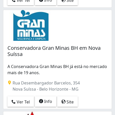
Ver Tel
Site
Europa (5)
Floramar (3)
Floresta (5)
Funcionários (6)
Gameleira (1)
Garças (2)
Glória (1)
Graça (2)
Conservadora Gran Minas BH em Nova
Gutierrez (3)
Suíssa
Havaí (2)
Heliópolis (1)
A Conservadora Gran Minas BH já está no mercado
Horto (3)
mais de 19 anos.
Independência (Barreiro) (1)
Indústrias I (barreiro) (1)
Rua Desembargador Barcelos, 354
Indústrias II (2)
Nova Suíssa - Belo Horizonte - MG
Ipiranga (9)
Itapoã (7)
Info
Ver Tel
Site
Itatiaia (4)
Jacqueline (1)