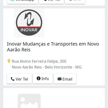
Santa Tereza (1)
Satélite (1)
São Francisco (6)
São Gabriel (2)
São Geraldo (1)
São José (1)
São Salvador (2)
Tupi B (1)
Inovar Mudanças e Transportes em Novo
Vila Cloris (1)
Aarão Reis
Rua Alvino Ferreira Felipe, 300
Novo Aarão Reis - Belo Horizonte - MG
Info
Ver Tel
Email