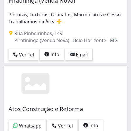
Piratininga (Venda Nova)
Calafate (1)
Camargos (1)
Pinturas, Texturas, Grafiatos, Marmoratos e Gesso.
Candelária (1)
Trabalhamos na Área
...
Cardoso (Barreiro) (1)
Pinturas, Texturas, Grafiatos, Marmoratos e Gesso. Tr
Carlos Prates (6)
Rua Pinheirinhos, 149
Casa Branca (2)
Piratininga (Venda Nova) - Belo Horizonte - MG
Castelo (7)
Centro (14)
Info
Ver Tel
Email
Cidade Nova (1)
Colégio Batista (1)
Copacabana (1)
Coração Eucarístico (4)
Coração de Jesus (1)
Céu Azul (1)
Estoril (3)
Atos Construção e Reforma
Estrela do Oriente (1)
Eymard (1)
Floramar (1)
Info
Whatsapp
Ver Tel
Floresta (3)