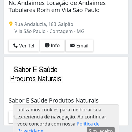
Nc Andaimes Locação de Andaimes
Tubulares Rorh em Vila São Paulo
Rua Andaluzia, 183 Galpão
Vila São Paulo - Contagem - MG
Info
Ver Tel
Email
Sabor E Saúde Produtos Naturais
utilizamos cookies para melhorar sua
experiência de navegação. Ao continuar,
Info
Ver Tel
Email
você concorda com nossa
Política de
Privacidade
Sim, aceito