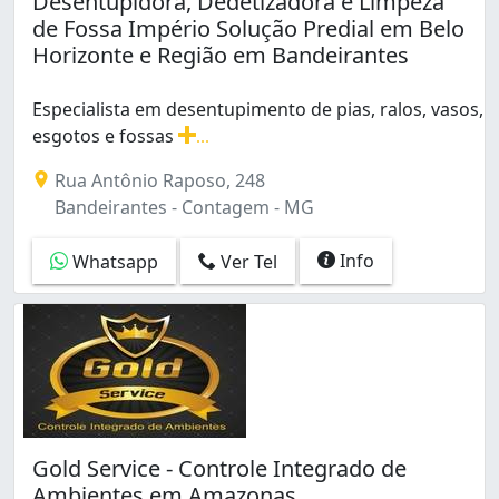
Desentupidora, Dedetizadora e Limpeza
Industrial (1)
de Fossa Império Solução Predial em Belo
Lúcio de Abreu (1)
Horizonte e Região em Bandeirantes
Nova Contagem (1)
Novo Progresso (2)
Especialista em desentupimento de pias, ralos, vasos,
Petrolândia (1)
esgotos e fossas
...
Riacho das Pedras (1)
Especialista em desentupimento de pias, ralos, vasos,
Vila Paris (1)
Rua Antônio Raposo, 248
Água Branca (1)
Bandeirantes - Contagem - MG
Info
Whatsapp
Ver Tel
Gold Service - Controle Integrado de
Ambientes em Amazonas