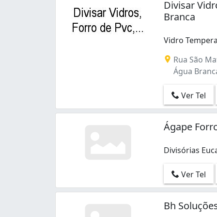
Divisar Vid
Branca
Vidro Temperad
Rua São Mat
Água Branc
Ver Tel
Ágape Forro
Divisórias Euc
Divisórias Euc
Ver Tel
Bh Soluçõe