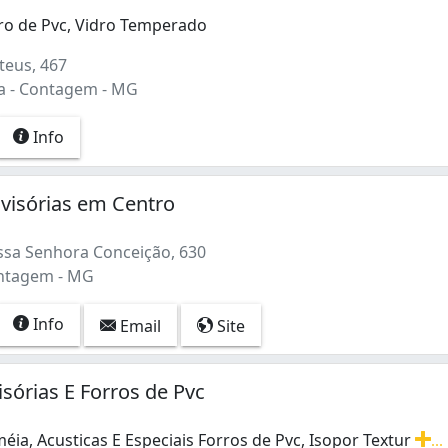
rro de Pvc, Vidro Temperado
eus, 467
a - Contagem - MG
Info
ivisórias em Centro
sa Senhora Conceição, 630
ontagem - MG
Info
Email
Site
isórias E Forros de Pvc
méia, Acusticas E Especiais Forros de Pvc, Isopor Textur
...