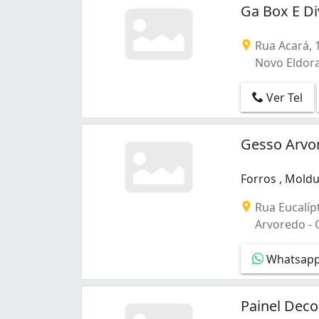
Ga Box E Di
Rua Acará, 
Novo Eldor
Ver Tel
Gesso Arvo
Forros , Moldu
Forros , Moldu
Rua Eucalíp
Arvoredo -
Whatsap
Painel Dec