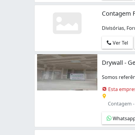
Riacho das Pedras (1)
Santa Cruz Industrial (1)
Contagem Fo
Sapucaia II (1)
Tropical (1)
Divisórias, Fo
Água Branca (3)
Divisórias, Fo
Ver Tel
Drywall - G
Somos referên
Somos referênc
Esta empres
Contagem 
Whatsap