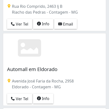
Estâncias Imperiais (1)
Rua Rio Comprido, 2463 lj B
Fazenda da Tapera (1)
Riacho das Pedras - Contagem - MG
Fonte Grande (2)
Glória (2)
Info
Ver Tel
Email
Inconfidentes (29)
Industrial (5)
Jardim Industrial (2)
Kennedy (11)
Novo Eldorado (14)
Pedra Azul (3)
Perobas (1)
Petrolândia (2)
Automall em Eldorado
Ressaca (1)
Retiro (3)
Avenida José Faria da Rocha, 2958
Riacho das Pedras (12)
Eldorado - Contagem - MG
Santa Cruz Industrial (3)
Vila Beneves (15)
Info
Ver Tel
Vila Paris (21)
Água Branca (2)