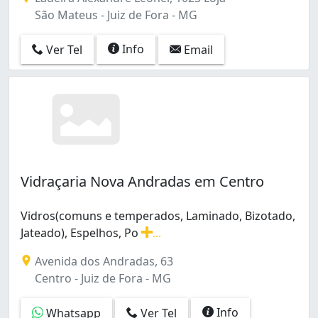
Parque Independência III (1)
São Mateus - Juiz de Fora - MG
Poço Rico (1)
Progresso (1)
Info
Ver Tel
Email
Quintas das Avenidas (1)
Sagrado Coração de Jesus (1)
Santa Cruz (2)
Santa Efigênia (1)
Santa Luzia (7)
Santos Dumont (2)
São Mateus (7)
Vidraçaria Nova Andradas em Centro
São Pedro (4)
Vila Ideal (4)
Vidros(comuns e temperados, Laminado, Bizotado,
Vivendas da Serra (1)
Jateado), Espelhos, Po
...
Vidros(comuns e temperados, Laminado, Bizotado, Jatea
Avenida dos Andradas, 63
Centro - Juiz de Fora - MG
Info
Whatsapp
Ver Tel