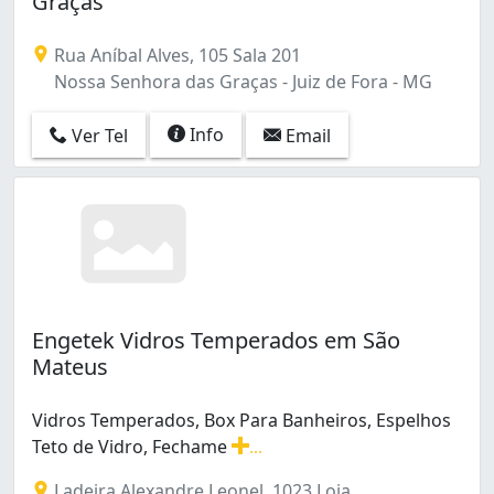
Graças
Encosta do Sol (1)
Filgueiras (1)
Rua Aníbal Alves, 105 Sala 201
Floresta (1)
Nossa Senhora das Graças - Juiz de Fora - MG
Grama (1)
Granbery (1)
Info
Ver Tel
Email
Industrial (1)
Ipiranga (1)
Jardim Glória (1)
Jardim Natal (1)
Jardim de Alá (1)
Ladeira (2)
Manoel Honório (2)
Mariano Procópio (5)
Engetek Vidros Temperados em São
Milho Branco (1)
Mateus
Morro da Glória (5)
Nossa Senhora das Graças (1)
Vidros Temperados, Box Para Banheiros, Espelhos
Nova Benfica (1)
Teto de Vidro, Fechame
...
Nova Era (1)
Vidros Temperados, Box Para Banheiros, Espelhos Teto
Parque Guarani (1)
Ladeira Alexandre Leonel, 1023 Loja