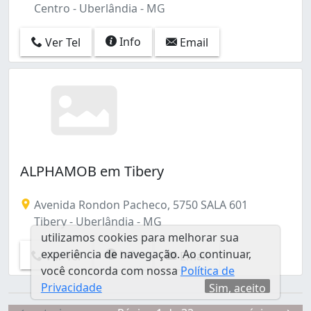
Centro - Uberlândia - MG
Info
Ver Tel
Email
ALPHAMOB em Tibery
Avenida Rondon Pacheco, 5750 SALA 601
Tibery - Uberlândia - MG
utilizamos cookies para melhorar sua
experiência de navegação. Ao continuar,
Info
Ver Tel
Email
você concorda com nossa
Política de
Privacidade
Sim, aceito