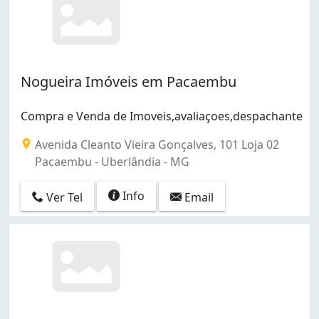
Patrimônio (15)
Planalto (16)
Presidente Roosevelt (13)
Residencial Gramado (1)
Santa Luzia (2)
Nogueira Imóveis em Pacaembu
Santa Mônica (80)
Santa Rosa (2)
Compra e Venda de Imoveis,avaliaçoes,despachante
Saraiva (7)
Segismundo Pereira (2)
Avenida Cleanto Vieira Gonçalves, 101 Loja 02
Shopping Park (4)
Pacaembu - Uberlândia - MG
São Jorge (1)
Tabajaras (16)
Info
Ver Tel
Email
Tibery (26)
Tubalina (3)
Umuarama (6)
Vigilato Pereira (20)