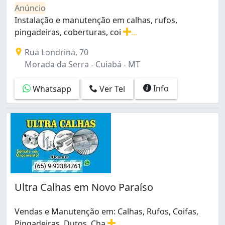
Cidade Alta (3)
Anúncio
Cristo Rei (1)
Instalação e manutenção em calhas, rufos,
Despraiado (1)
pingadeiras, coberturas, coi
...
Dom Aquino (2)
Instalação e manutenção em calhas, rufos, pingadeiras, 
Rua Londrina, 70
Jardim Comodoro (1)
Morada da Serra - Cuiabá - MT
Jardim Cuiabá (1)
Jardim Florianópolis (1)
Info
Whatsapp
Ver Tel
Jardim Leblon (1)
Jardim Mossoró (1)
Lixeira (4)
Morada da Serra (9)
Morada do Ouro (1)
Novo Horizonte (1)
Novo Paraíso (4)
Parque Atalaia (1)
Ultra Calhas em Novo Paraíso
Parque Cuiabá (2)
Pedra 90 (1)
Pico do Amor (1)
Vendas e Manutenção em: Calhas, Rufos, Coifas,
Planalto (1)
Pingadeiras, Dutos, Cha
...