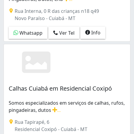
Poção (1)
Vendas e Manutenção em: Calhas, Rufos, Coifas, Pinga
Rua Interna, 0 R das crianças n18 q49
Praeiro (1)
Novo Paraíso - Cuiabá - MT
Residencial Ana Maria (1)
Residencial Claúdio Marchetti (1)
Info
Whatsapp
Ver Tel
Residencial Coxipó (7)
Tijucal (2)
Calhas Cuiabá em Residencial Coxipó
Somos especializados em serviços de calhas, rufos,
pingadeiras, dutos
...
Somos especializados em serviços de calhas, rufos, pi
Rua Tapirapé, 6
Residencial Coxipó - Cuiabá - MT