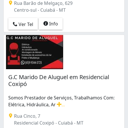
Jardim das Palmeiras (2)
Rua Barão de Melgaço, 629
Lixeira (18)
Centro-sul - Cuiabá - MT
Loteamento Belita Costa Marques (1)
Loteamento Jardim das Aroeiras (2)
Info
Ver Tel
Morada da Serra (23)
Morada do Ouro (1)
Morada dos Nobres (1)
Nova Esperança (1)
Novo Colorado (1)
Novo Paraíso (2)
Novo Terceiro (2)
Osmar Cabral (3)
G.C Marido De Aluguel em Residencial
Paiaguás (4)
Coxipó
Parque Amperco (1)
Parque Atalaia (7)
Somos Prestador de Serviços, Trabalhamos Com:
Parque Cuiabá (1)
Elétrica, Hidráulica, Ar
...
Parque Georgia (2)
Somos Prestador de Serviços, Trabalhamos Com: Elétri
Rua Cinco, 7
Parque Ohara (1)
Residencial Coxipó - Cuiabá - MT
Pascoal Ramos (2)