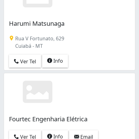
São Sebastião (1)
Tancredo Neves (3)
Terceiro (2)
Harumi Matsunaga
Terra Nova (1)
Tijucal (5)
Rua V Fortunato, 629
Vista Alegre (1)
Cuiabá - MT
Info
Ver Tel
Fourtec Engenharia Elétrica
Info
Ver Tel
Email