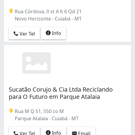
Rua Córdova, 0 st A lt 6 Qd 21
Novo Horizonte - Cuiabá - MT
Info
Ver Tel
Sucatão Corujo & Cia Ltda Reciclando
para O Futuro em Parque Atalaia
Rua M Q 51, 550 co M
Parque Atalaia - Cuiabá - MT
Info
Ver Tel
Email