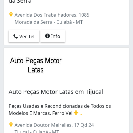
da Serra
Tijucal (2)
Avenida Dos Trabalhadores, 1085
Morada da Serra - Cuiabá - MT
Info
Ver Tel
Auto Peças Motor Latas em Tijucal
Peças Usadas e Recondicionadas de Todos os
Modelos E Marcas. Ferro Vel
...
Peças Usadas e Recondicionadas de Todos os Modelos 
Avenida Doutor Meirelles, 17 Qd 24
Tijucal - Cuiabá - MT