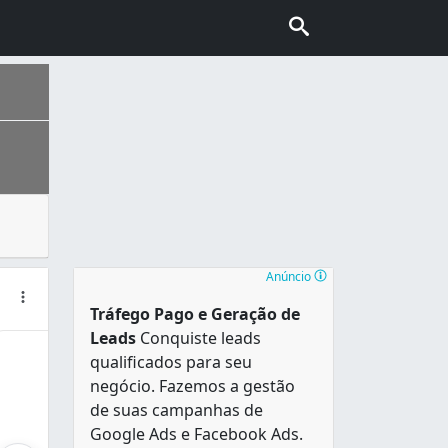
 da atmosfera terrestre e é um dos elementos mais importan
é conhecido popularmente como " Cidade Verde ", devido à 
Anúncio
Tráfego Pago e Geração de
Leads
Conquiste leads
qualificados para seu
negócio. Fazemos a gestão
de suas campanhas de
Google Ads e Facebook Ads.