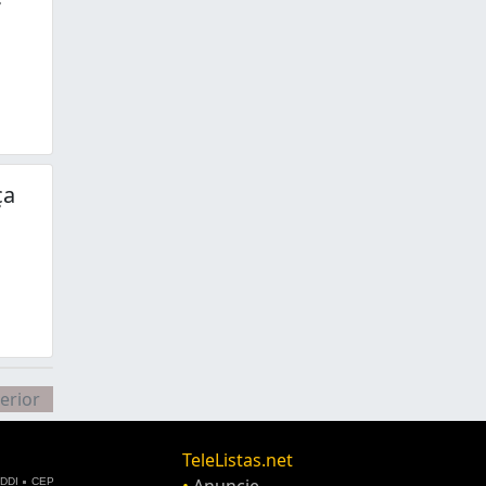
ça
erior
TeleListas.net
•
Anuncie
DDI
CEP