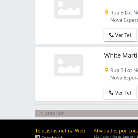
Rua B Lot N
Nova Espera
Ver Tel
White Marti
Rua B Lot N
Nova Espera
Ver Tel
anterior
TeleListas.net na Web
Atividades por Loc
Facebook
São Paulo
Rio de Janeiro