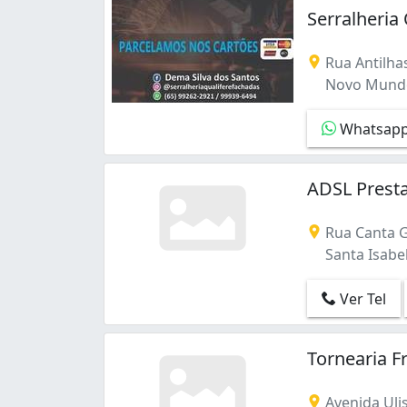
Jardim Paula II (1)
Serralheri
Jardim União (1)
Jd Aeroporto (1)
Rua Antilha
Mapim (3)
Novo Mundo
Novo Mundo (1)
Parque do Lago (1)
Whatsap
Ponte Nova (4)
Santa Isabel (2)
ADSL Presta
Rua Canta G
Santa Isabe
Ver Tel
Tornearia F
Avenida Ul