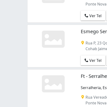
Ponte Nova 
Ver Tel
Esmego Ser
Rua P, 23 Qd
Cohab Jaime
Ver Tel
Ft - Serral
Serralheria, E
Serralheria, E
Rua Vereado
Ponte Nova 