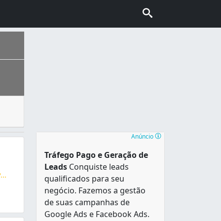
abalhar com metais, como ferro e alumínio, precisa-se ter 
grandense. É conhecida popularmente como “Cidade do Aero
Anúncio
Tráfego Pago e Geração de
Leads
Conquiste leads
...
qualificados para seu
ura para Coberturas e Alambra Portas , Corrimão, Solda Mig
negócio. Fazemos a gestão
de suas campanhas de
Google Ads e Facebook Ads.