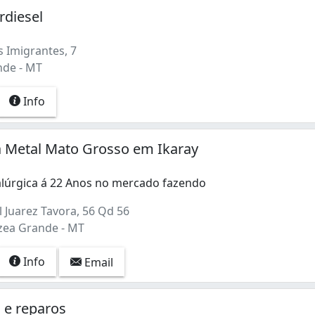
rdiesel
 Imigrantes, 7
nde - MT
Info
a Metal Mato Grosso em Ikaray
alúrgica á 22 Anos no mercado fazendo
 Juarez Tavora, 56 Qd 56
rzea Grande - MT
Info
Email
 e reparos