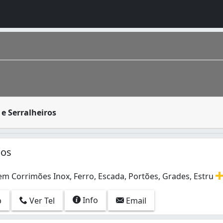
formar e moldar metais para projetos específicos. Para tr
e Serralheiros
o, que tem população segundo IBGE 2016 de 271.339 várzea-
ços
em Corrimões Inox, Ferro, Escada, Portões, Grades, Estru
em Corrimões Inox, Ferro, Escada, Portões, Grades, Estrut
Info
p
Ver Tel
Email