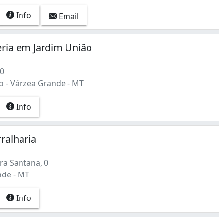
Info
Email
ria em Jardim União
 0
o - Várzea Grande - MT
Info
ralharia
ra Santana, 0
nde - MT
Info