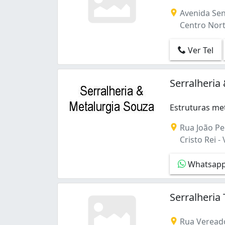
Avenida Sena
Centro Nort
Ver Tel
Serralheria
Estruturas met
Estruturas met
Rua João Ped
Cristo Rei -
Whatsap
Serralheri
Rua Vereado