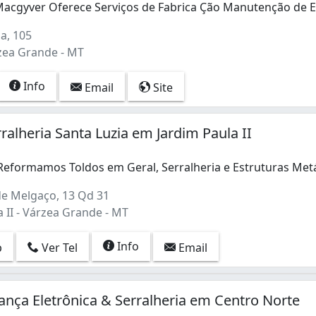
 Macgyver Oferece Serviços de Fabrica Ção Manutenção de 
Macgyver Oferece Serviços de Fabrica Ção Manutenção de E
a, 105
rzea Grande - MT
Info
Email
Site
rralheria Santa Luzia em Jardim Paula II
Reformamos Toldos em Geral, Serralheria e Estruturas Me
eformamos Toldos em Geral, Serralheria e Estruturas Metá
e Melgaço, 13 Qd 31
 II - Várzea Grande - MT
Info
p
Ver Tel
Email
ça Eletrônica & Serralheria em Centro Norte