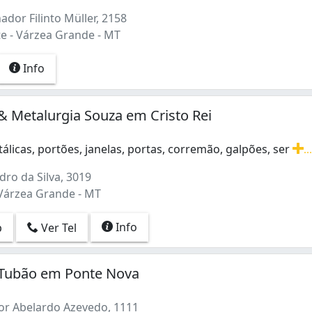
dor Filinto Müller, 2158
e - Várzea Grande - MT
Info
 & Metalurgia Souza em Cristo Rei
álicas, portões, janelas, portas, corremão, galpões, ser
..
álicas, portões, janelas, portas, corremão, galpões, serviço
ro da Silva, 3019
 Várzea Grande - MT
Info
p
Ver Tel
a Tubão em Ponte Nova
r Abelardo Azevedo, 1111