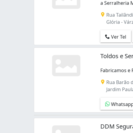
a Serralheria
a Serralheria 
Rua Tailândi
Glória - Vá
Ver Tel
Toldos e Se
Fabricamos e 
Fabricamos e R
Rua Barão d
Jardim Paula
Whatsap
DDM Seguran