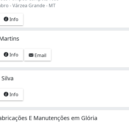
bro - Várzea Grande - MT
Info
 Martins
Info
Email
 Silva
Info
abricações E Manutenções em Glória