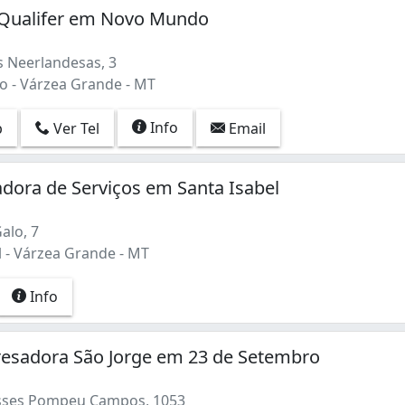
a Qualifer em Novo Mundo
s Neerlandesas, 3
 - Várzea Grande - MT
Info
p
Ver Tel
Email
dora de Serviços em Santa Isabel
alo, 7
l - Várzea Grande - MT
Info
resadora São Jorge em 23 de Setembro
isses Pompeu Campos, 1053