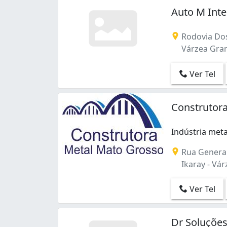
Auto M Inte
Rodovia Dos
Várzea Gra
Ver Tel
Construtor
Indústria met
Rua General
Ikaray - Vá
Ver Tel
Dr Soluções