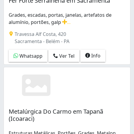
Fer Forte Serralheria em Sacramenta
Sacramenta (2)
Tapanã (1)
Grades, escadas, portas, janelas, artefatos de
Tapanã (Icoaraci) (2)
alumínio, portões, galp
...
Terra Firme (1)
Grades, escadas, portas, janelas, artefatos de alumíni
Umarizal (3)
Travessa Alf Costa, 420
Sacramenta - Belém - PA
Info
Whatsapp
Ver Tel
Metalúrgica Do Carmo em Tapanã
(Icoaraci)
Estruturas Metálicas, Portões, Grades, Metalon