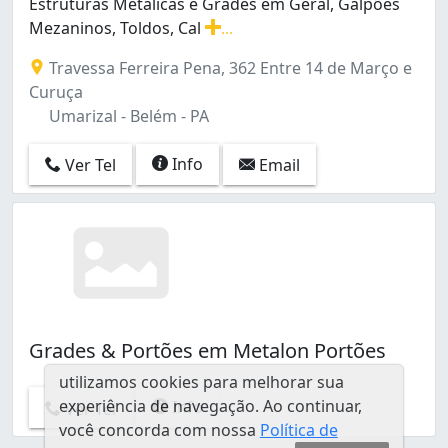
Estruturas Metalicas e Grades em Geral, Galpões
Mezaninos, Toldos, Cal
...
Estruturas Metalicas e Grades em Geral, Galpões Mezan
Travessa Ferreira Pena, 362 Entre 14 de Março e
Curuça
Umarizal - Belém - PA
Info
Ver Tel
Email
Grades & Portões em Metalon Portões
utilizamos cookies para melhorar sua
experiência de navegação. Ao continuar,
Info
Ver Tel
você concorda com nossa
Política de