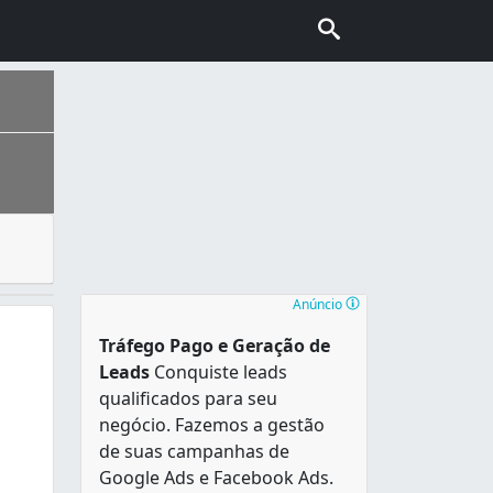
ue são úteis em diferentes circunstâncias, como disputas ju
cipais polos industriais da Região Nordeste e o maior pol
Anúncio
Tráfego Pago e Geração de
Leads
Conquiste leads
qualificados para seu
negócio. Fazemos a gestão
de suas campanhas de
Google Ads e Facebook Ads.