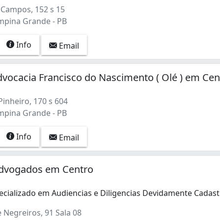
Campos, 152 s 15
mpina Grande - PB
Info
Email
vocacia Francisco do Nascimento ( Olé ) em Cen
inheiro, 170 s 604
mpina Grande - PB
Info
Email
 Advogados em Centro
cializado em Audiencias e Diligencias Devidamente Cadas
cializado em Audiencias e Diligencias Devidamente Cadast
 Negreiros, 91 Sala 08