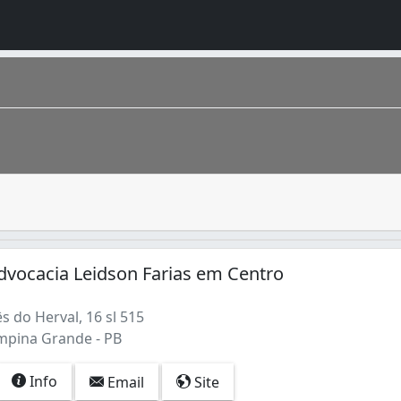
faculdade de Direito e habilitados a exercer a advocacia, q
ica situado no estado da Paraíba . Considerado um dos prin
Advocacia Leidson Farias em Centro
 do Herval, 16 sl 515
mpina Grande - PB
Info
Email
Site