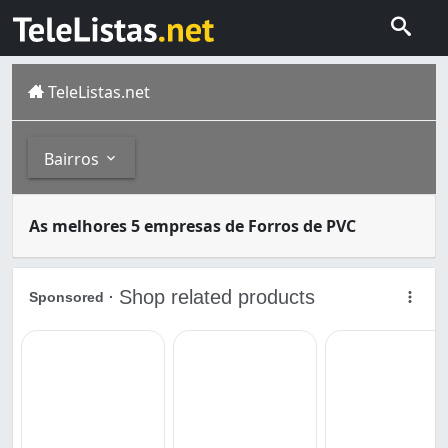
TeleListas.net
Bairros
Forros de PVC são um tipo de forro para tetos muito util
Bairros
As melhores 5 empresas de Forros de PVC
João Pessoa é a cidade mais populosa do estado da Paraíb
Bancários (1)
Cristo Redentor (1)
Ernesto Geisel (1)
Estados (1)
Funcionários (1)
José Américo de Almeida (1)
Mangabeira (3)
Valentina de Figueiredo (1)