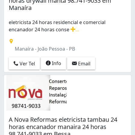
horas drywall manta 98.741-9033 em
Estados (1)
Manaíra
Funcionários (5)
Gramame (1)
eletricista 24 horas residencial e comercial
Ipês (2)
encanador 24 horas conse
...
Jaguaribe (1)
eletricista 24 horas residencial e comercial encanado
Jardim Cidade Universitária (2)
Manaíra (2)
Manaíra - João Pessoa - PB
Mangabeira (6)
Miramar (2)
Info
Ver Tel
Email
Portal do Sol (1)
Torre (1)
Valentina de Figueiredo (5)
Varadouro (1)
A Nova Reformas eletricista tambau 24
horas encanador manaira 24 horas
98.741-9033 em Bessa