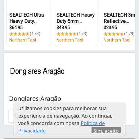
Donglares Aragão
utilizamos cookies para melhorar sua
experiência de navegação. Ao continuar,
Info
Ver Tel
Email
você concorda com nossa
Política de
Privacidade
Sim, aceito