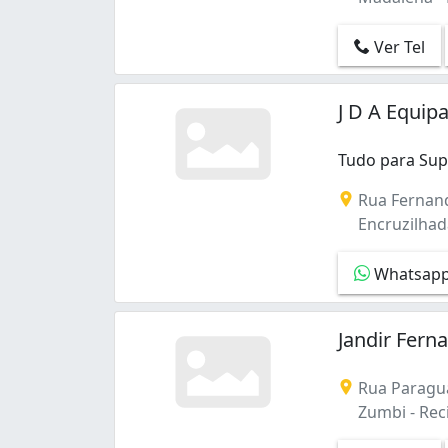
Ver Tel
J D A Equi
Tudo para Supe
Tudo para Supe
Rua Fernand
Encruzilhada
Whatsap
Jandir Fern
Rua Paragua
Zumbi - Reci