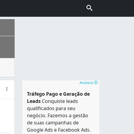
s utensílios de cozinha utilizados na preparação dos alime
os em uma área de 217,494 km². Sua Região Metropolitana é
Anúncio
Tráfego Pago e Geração de
Leads
Conquiste leads
qualificados para seu
negócio. Fazemos a gestão
de suas campanhas de
Google Ads e Facebook Ads.