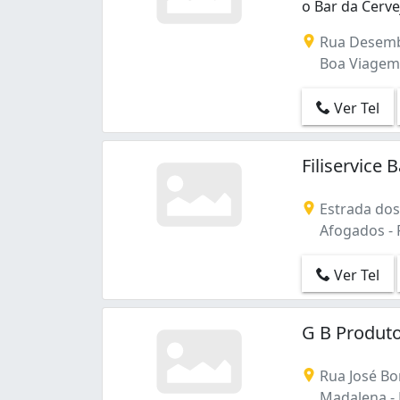
o Bar da Cerve
Rua Desemb
Boa Viagem -
Ver Tel
Filiservice
Estrada dos
Afogados - R
Ver Tel
G B Produto
Rua José Bon
Madalena - R