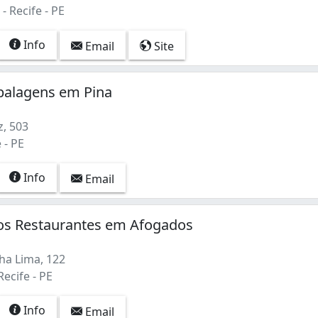
 Recife - PE
Info
Email
Site
alagens em Pina
z, 503
 - PE
Info
Email
os Restaurantes em Afogados
ha Lima, 122
ecife - PE
Info
Email