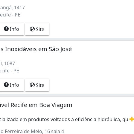
angá, 1417
ecife - PE
Info
Site
s Inoxidáveis em São José
l, 1087
cife - PE
Info
Site
ável Recife em Boa Viagem
alizada em produtos voltados a eficiência hidráulica, qu
alizada em produtos voltados a eficiência hidráulica, que
io Ferreira de Melo, 16 sala 4