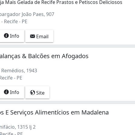
ja Mais Gelada de Recife Prastos e Petiscos Deliciosos
argador João Paes, 907
 Recife - PE
Info
Email
 Balanças & Balcões em Afogados
 Remédios, 1943
ecife - PE
Info
Site
s E Serviços Alimentícios em Madalena
ifácio, 1315 lj 2
ecife - PE