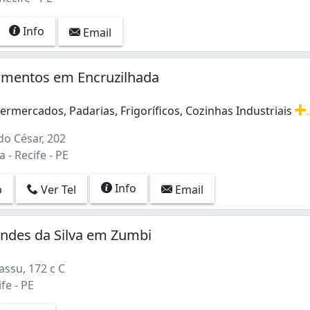
Info
Email
pamentos em Encruzilhada
rmercados, Padarias, Frigoríficos, Cozinhas Industriais
.
rmercados, Padarias, Frigoríficos, Cozinhas Industriais V
o César, 202
 - Recife - PE
Info
p
Ver Tel
Email
andes da Silva em Zumbi
ssu, 172 c C
fe - PE