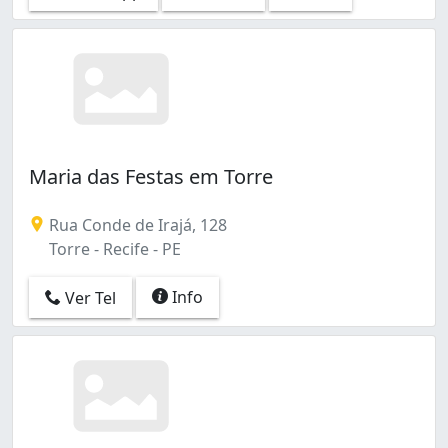
Santo Antônio (1)
São José (10)
Sítio dos Pintos (1)
Tejipió (1)
Torre (2)
Torrões (2)
Várzea (1)
Maria das Festas em Torre
Zumbi (1)
Água Fria (1)
Rua Conde de Irajá, 128
Torre - Recife - PE
Info
Ver Tel