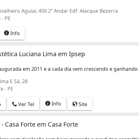
elheiro Aguiar, 456 2º Andar Edf. Alacque Bezerra
 - PE
Info
Estética Luciana Lima em Ipsep
 inaugurada em 2011 e a cada dia vem crescendo e ganhand
inaugurada em 2011 e a cada dia vem crescendo e ganhando
ima E Sá, 28
e - PE
Info
p
Ver Tel
Site
 - Casa Forte em Casa Forte