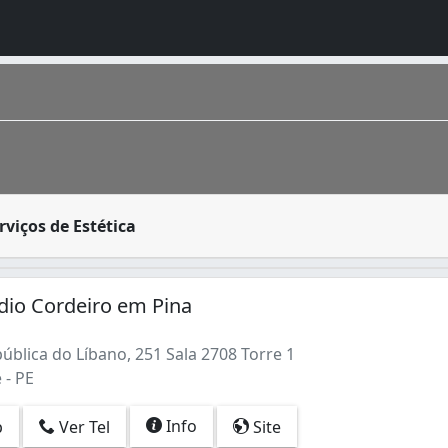
comuns, isso porque elas oferecem uma grande variedade de 
rviços de Estética
s antigas do pais, possui 1.599.513 habitantes, distribuíd
udio Cordeiro em Pina
blica do Líbano, 251 Sala 2708 Torre 1
 - PE
Info
p
Ver Tel
Site