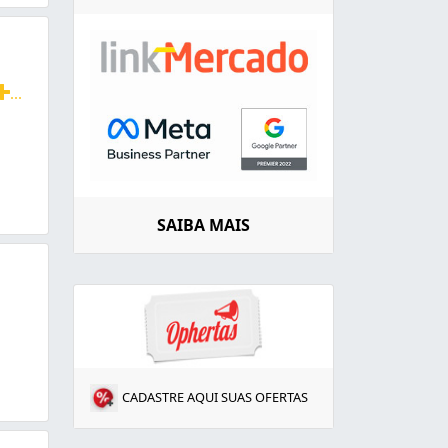
...
fática, massagem redutora e relaxante. Apenas hora marca
SAIBA MAIS
CADASTRE AQUI SUAS OFERTAS