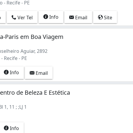
- Recife - PE
Info
p
Ver Tel
Email
Site
a-Paris em Boa Viagem
selheiro Aguiar, 2892
 Recife - PE
Info
Email
entro de Beleza E Estética
 1, 11 ; ;LJ 1
Info