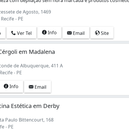
eleza com depilação sem hora marcada e produtos cosméti
leza com depilação sem hora marcada e produtos cosmético
essete de Agosto, 1469
 Recife - PE
Info
p
Ver Tel
Email
Site
 Cérgoli em Madalena
conde de Albuquerque, 411 A
ecife - PE
Info
Email
cina Estética em Derby
ta Paulo Bittencourt, 168
fe - PE