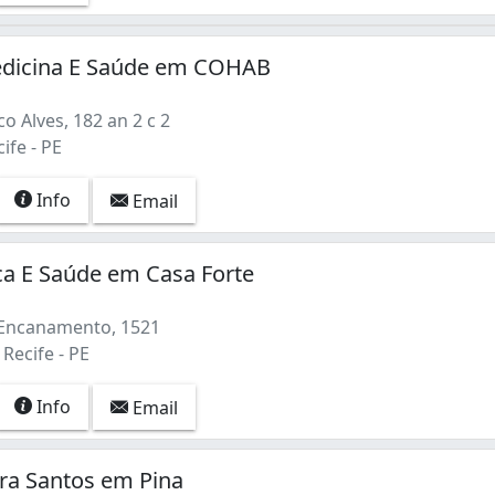
Medicina E Saúde em COHAB
o Alves, 182 an 2 c 2
ife - PE
Info
Email
ca E Saúde em Casa Forte
 Encanamento, 1521
 Recife - PE
Info
Email
ra Santos em Pina