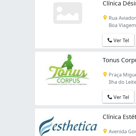
Clínica Dés
Paissandu (12)
Parnamirim (17)
Rua Aviador
Pina (76)
Boa Viagem -
Poço (7)
Recife (2)
Ver Tel
Rosarinho (8)
Sancho (1)
Santana (4)
Tonus Corpu
Santo Amaro (6)
Santo Antônio (3)
Praça Migue
Soledade (1)
Ilha do Leite
Sítio dos Pintos (2)
Tamarineira (7)
Ver Tel
Torre (2)
Torreão (1)
Torrões (1)
Clínica Est
Várzea (4)
Zumbi (1)
Avenida Go