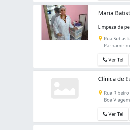
Casa Forte (10)
Cordeiro (4)
Maria Batis
Curado (1)
Derby (2)
Limpeza de pe
Dois Unidos (2)
Limpeza de pe
Encruzilhada (17)
Rua Sebasti
Engenho do Meio (1)
Parnamirim -
Espinheiro (8)
Estância (1)
Ver Tel
Fundão (1)
Graças (41)
Clínica de 
Ilha do Leite (4)
Imbiribeira (10)
Rua Ribeiro 
Ipsep (3)
Boa Viagem -
Iputinga (4)
Jardim São Paulo (1)
Ver Tel
Macaxeira (1)
Madalena (21)
Monteiro (1)