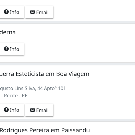
Info
Email
oderna
Info
erra Esteticista em Boa Viagem
usto Lins Silva, 44 Aptoº 101
 Recife - PE
Info
Email
Rodrigues Pereira em Paissandu