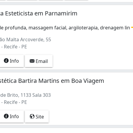
ta Esteticista em Parnamirim
le profunda, massagem facial, argiloterapia, drenagem lin
le profunda, massagem facial, argiloterapia, drenagem lin
ão Malta Arcoverde, 55
 Recife - PE
Info
Email
Estética Bartira Martins em Boa Viagem
de Brito, 1133 Sala 303
 Recife - PE
Info
Site