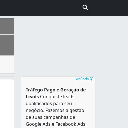
tratamentos estéticos e tratamentos de beleza que possuem 
os em uma área de 217,494 km². Sua Região Metropolitana é
Anúncio
Tráfego Pago e Geração de
Leads
Conquiste leads
qualificados para seu
negócio. Fazemos a gestão
de suas campanhas de
Google Ads e Facebook Ads.