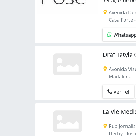
Serviços de b
Serviços de be
Avenida Dez
Casa Forte -
Whatsap
Draª Tatyla
Avenida Vis
Madalena - R
Ver Tel
La Vie Medi
Rua Jornalis
Derby - Reci