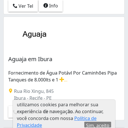
Info
Ver Tel
Aguaja em Ibura
Fornecimento de Água Potávl Por Caminhões Pipa
Tanques de 8.000lts e 1
...
Fornecimento de Água Potávl Por Caminhões Pipa Tanque
Rua Rio Xingu, 845
Ibura - Recife - PE
utilizamos cookies para melhorar sua
experiência de navegação. Ao continuar,
Info
Ver Tel
Email
você concorda com nossa
Política de
Privacidade
Sim, aceito