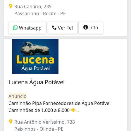
Atendimento 24h. Caminhões com 4000, 8000, 16000, 200
Para tentar amenizar a situação de São Paulo, está ha
Rua Canário, 235
Passarinho - Recife - PE
Sejam essas as causas da falta d’água ou problemas rela
O Recife, considerada uma das capitais mais antigas do 
Info
Whatsapp
Ver Tel
Lucena Água Potável
Anúncio
Caminhão Pipa Fornecedores de Água Potável
Caminhões de 1.000 a 8.000
...
Caminhão Pipa Fornecedores de Água Potável Caminhões
Rua Antônio Veríssimo, 738
Peixinhos - Olinda - PE