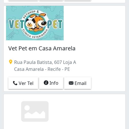
Imbiribeira (4)
Ipsep (8)
Iputinga (4)
Jaqueira (1)
Jardim São Paulo (3)
Jordão (1)
Linha do Tiro (1)
Vet Pet em Casa Amarela
Madalena (7)
Mangueira (1)
Rua Paula Batista, 607 Loja A
Mustardinha (2)
Casa Amarela - Recife - PE
Parnamirim (7)
Pina (6)
Info
Ver Tel
Email
Ponto de Parada (1)
Poço (2)
Prado (1)
San Martin (2)
Santana (1)
Santo Amaro (1)