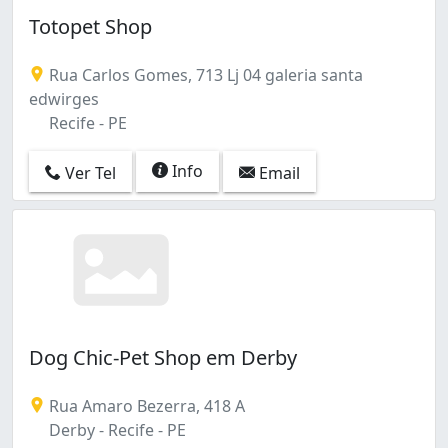
Santo Antônio (3)
Totopet Shop
São José (4)
Tamarineira (14)
Torre (4)
Rua Carlos Gomes, 713 Lj 04 galeria santa
Torrões (1)
edwirges
Vasco da Gama (3)
Recife - PE
Várzea (5)
Zumbi (2)
Info
Ver Tel
Email
Água Fria (4)
Dog Chic-Pet Shop em Derby
Rua Amaro Bezerra, 418 A
Derby - Recife - PE