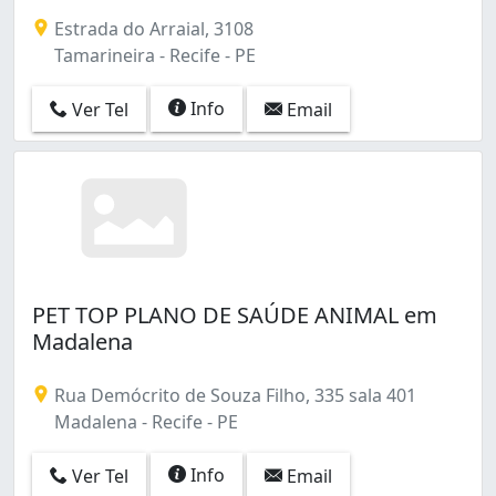
Brejo da Guabiraba (1)
Estrada do Arraial, 3108
COHAB (3)
Tamarineira - Recife - PE
Cajueiro (1)
Campo Grande (4)
Info
Ver Tel
Email
Casa Amarela (10)
Casa Forte (2)
Caxangá (3)
Caçote (1)
Cordeiro (12)
Curado (3)
Derby (2)
Dois Unidos (2)
PET TOP PLANO DE SAÚDE ANIMAL em
Encruzilhada (9)
Madalena
Engenho do Meio (1)
Espinheiro (5)
Rua Demócrito de Souza Filho, 335 sala 401
Estância (1)
Madalena - Recife - PE
Graças (9)
Hipódromo (1)
Info
Ver Tel
Email
Ibura (3)