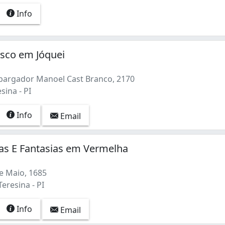
Info
sco em Jóquei
argador Manoel Cast Branco, 2170
sina - PI
Info
Email
tas E Fantasias em Vermelha
e Maio, 1685
eresina - PI
Info
Email