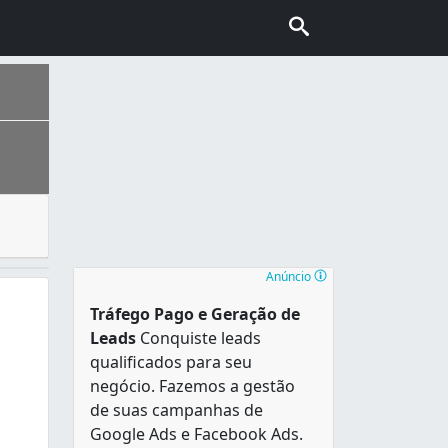
terminadas ocasiões e expostos em mesas decoradas onde os
o Oceano Atlântico, e por isso, a única capital nordestina 
Anúncio
Tráfego Pago e Geração de
Leads
Conquiste leads
qualificados para seu
negócio. Fazemos a gestão
de suas campanhas de
Google Ads e Facebook Ads.