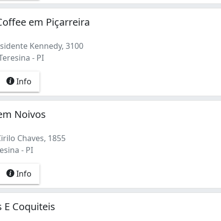
Coffee em Piçarreira
sidente Kennedy, 3100
Teresina - PI
Info
 em Noivos
irilo Chaves, 1855
esina - PI
Info
 E Coquiteis