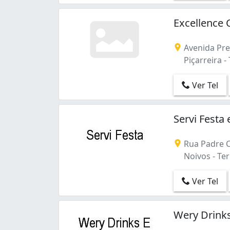
Marquês (2)
Mocambinho (1)
Excellence 
Morada Nova (1)
Morada do Sol (1)
Avenida Pre
Morros (4)
Piçarreira - 
Noivos (3)
Parque Piauí (1)
Ver Tel
Pirajá (1)
Piçarreira (2)
Primavera (2)
Servi Festa
Santa Isabel (2)
São Cristóvão (4)
Rua Padre C
São João (2)
Noivos - Ter
São Pedro (1)
Vermelha (2)
Ver Tel
Vila Operária (3)
Wery Drinks