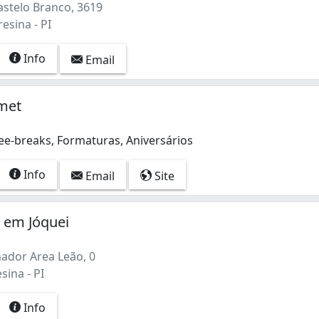
astelo Branco, 3619
esina - PI
Info
Email
met
ee-breaks, Formaturas, Aniversários
Info
Email
Site
 em Jóquei
ador Area Leão, 0
sina - PI
Info