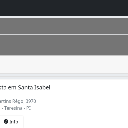
e festa. Os alimentos são preparados especialmente para de
zada no Centro-Norte do estado. O município está a 366 km d
sta em Santa Isabel
rtins Rêgo, 3970
- Teresina - PI
Info