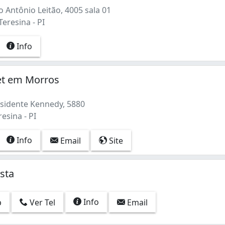
 Antônio Leitão, 4005 sala 01
Teresina - PI
Info
et em Morros
sidente Kennedy, 5880
esina - PI
Info
Email
Site
sta
Info
p
Ver Tel
Email