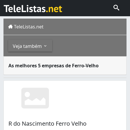
TeleListas.net
Veja também
O significado de Ferro-Velho, no dicionário, é o seguint
Outros
As melhores 5 empresas de Ferro-Velho
Teresina é a capital do Piauí e está localizada no Centro
Sucata (20)
R do Nascimento Ferro Velho