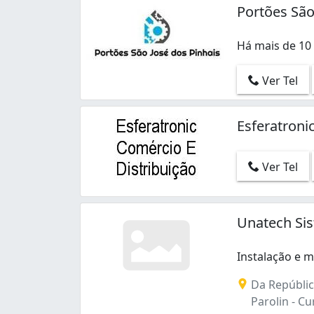
Portões São
Há mais de 10 
Há mais de 10 
Ver Tel
Esferatroni
Ver Tel
Unatech Si
Instalação e m
Instalação e m
Da Repúblic
Parolin - Cur