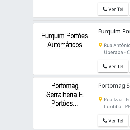
Ver Tel
Furquim Po
Rua Antônio
Uberaba - Cu
Ver Tel
Portomag Se
Rua Izaac Fe
Curitiba - P
Ver Tel