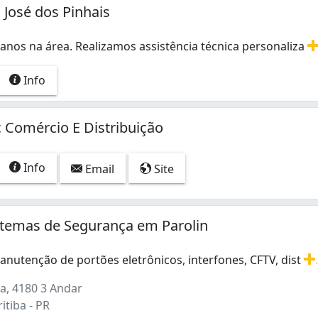
 José dos Pinhais
anos na área. Realizamos assistência técnica personaliza
anos na área. Realizamos assistência técnica personaliza
Info
c Comércio E Distribuição
Info
Email
Site
stemas de Segurança em Parolin
anutenção de portões eletrônicos, interfones, CFTV, dist
anutenção de portões eletrônicos, interfones, CFTV, distri
a, 4180 3 Andar
itiba - PR