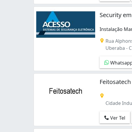
São Francisco (2)
Sítio Cercado (3)
Security e
Tingui (3)
Uberaba (8)
Instalação Ma
Xaxim (1)
Instalação Man
Rua Alphons
Uberaba - Cu
Whatsap
Feitosatech
Cidade Indus
Ver Tel