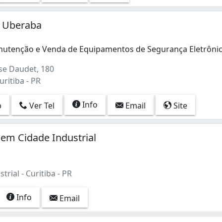
m Uberaba
nutenção e Venda de Equipamentos de Segurança Eletrôni
utenção e Venda de Equipamentos de Segurança Eletrônica. 
e Daudet, 180
ritiba - PR
Info
p
Ver Tel
Email
Site
 em Cidade Industrial
trial - Curitiba - PR
Info
Email