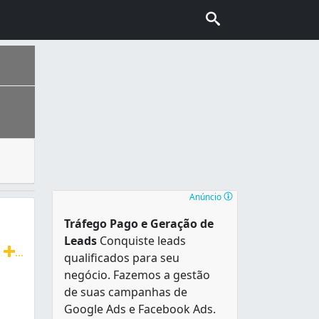
as. Os portões eletronicos podem ser instalado em portõe
ão da estrada que ligava Sorocaba e Viamão , tornou-se um 
Anúncio
Tráfego Pago e Geração de
Leads
Conquiste leads
h
...
qualificados para seu
antes, Pantográficas, Estruturas Metálicas, cobertura par
negócio. Fazemos a gestão
de suas campanhas de
Google Ads e Facebook Ads.