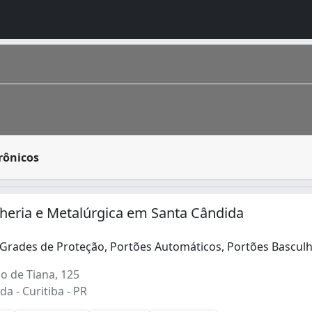
e tornou item essencial para a segurança de prédios e cas
rônicos
 foi fundada em 1693 por bandeirantes e, a partir da criaç
lheria e Metalúrgica em Santa Cândida
 Grades de Proteção, Portões Automáticos, Portões Bascul
Grades de Proteção, Portões Automáticos, Portões Basculh
o de Tiana, 125
a - Curitiba - PR