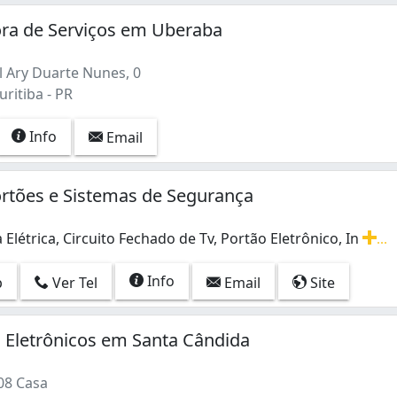
ora de Serviços em Uberaba
 Ary Duarte Nunes, 0
ritiba - PR
Info
Email
rtões e Sistemas de Segurança
 Elétrica, Circuito Fechado de Tv, Portão Eletrônico, In
...
 Elétrica, Circuito Fechado de Tv, Portão Eletrônico, Int
Info
p
Ver Tel
Email
Site
 Eletrônicos em Santa Cândida
08 Casa