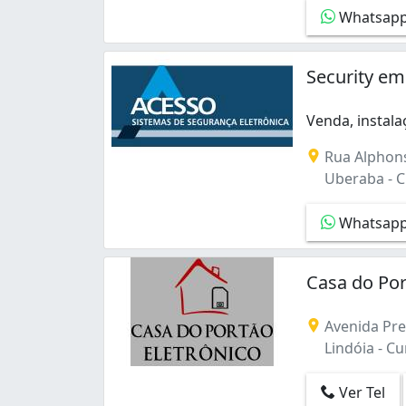
Cidade Industrial (5)
Whatsap
Fazendinha (5)
Ganchinho (1)
Security e
Guaíra (1)
Hauer (1)
Jardim Botânico (6)
Venda, instal
Jardim Social (1)
Venda, instala
Rua Alphons
Jardim das Américas (2)
Uberaba - Cu
Lindóia (1)
Mossunguê (1)
Whatsap
Novo Mundo (3)
Parolin (5)
Pilarzinho (5)
Casa do Por
Portão (1)
Prado Velho (1)
Avenida Pre
Rebouças (1)
Lindóia - Cur
Santa Cândida (5)
Santa Quitéria (1)
Ver Tel
Seminário (3)