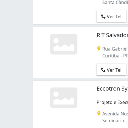
Santa Cândid
Ver Tel
R T Salvado
Rua Gabriel J
Curitiba - P
Ver Tel
Eccotron S
Projeto e Exec
Avenida Nos
Seminário - 