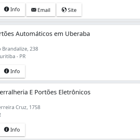
Info
Email
Site
rtões Automáticos em Uberaba
 Brandalize, 238
ritiba - PR
Info
rralheria E Portões Eletrônicos
rreira Cruz, 1758
R
Info