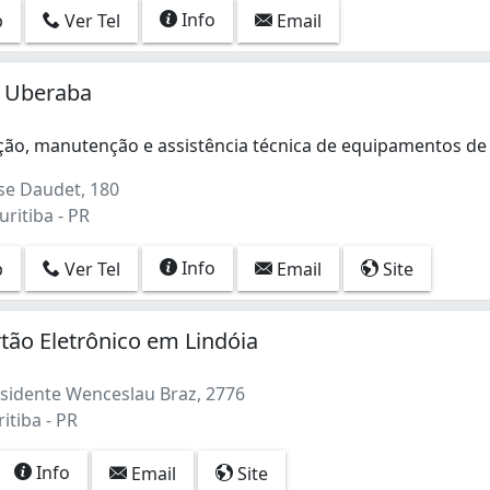
Info
p
Ver Tel
Email
m Uberaba
ação, manutenção e assistência técnica de equipamentos d
ção, manutenção e assistência técnica de equipamentos de s
e Daudet, 180
ritiba - PR
Info
p
Ver Tel
Email
Site
tão Eletrônico em Lindóia
sidente Wenceslau Braz, 2776
itiba - PR
Info
Email
Site